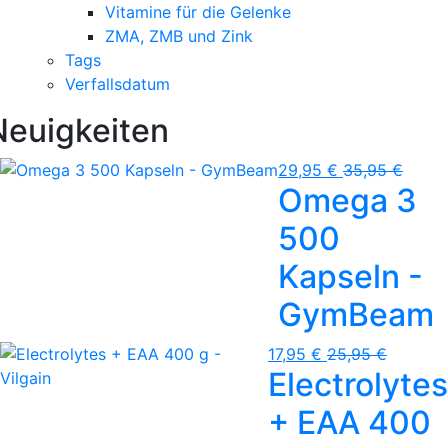
Vitamine für die Gelenke
ZMA, ZMB und Zink
Tags
Verfallsdatum
Neuigkeiten
29,95 €
35,95 €
Omega 3
500
Kapseln -
GymBeam
17,95 €
25,95 €
Electrolytes
+ EAA 400