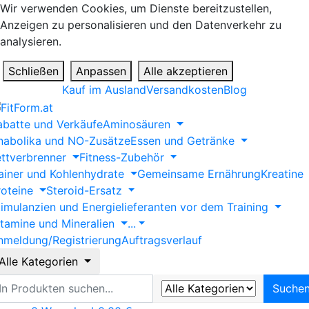
Wir verwenden Cookies, um Dienste bereitzustellen,
Anzeigen zu personalisieren und den Datenverkehr zu
analysieren.
Schließen
Anpassen
Alle akzeptieren
Kauf im Ausland
Versandkosten
Blog
abatte und Verkäufe
Aminosäuren
nabolika und NO-Zusätze
Essen und Getränke
ettverbrenner
Fitness-Zubehör
ainer und Kohlenhydrate
Gemeinsame Ernährung
Kreatine
roteine
Steroid-Ersatz
timulanzien und Energielieferanten vor dem Training
itamine und Mineralien
...
nmeldung/Registrierung
Auftragsverlauf
Alle Kategorien
uche
Suche