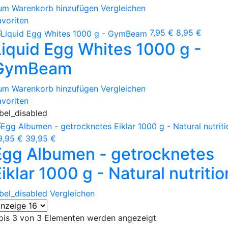
um Warenkorb hinzufügen
Vergleichen
avoriten
7,95 €
8,95 €
Liquid Egg Whites 1000 g -
GymBeam
um Warenkorb hinzufügen
Vergleichen
avoriten
abel_disabled
9,95 €
39,95 €
Egg Albumen - getrocknetes
iklar 1000 g - Natural nutritio
abel_disabled
Vergleichen
 bis 3 von 3 Elementen werden angezeigt