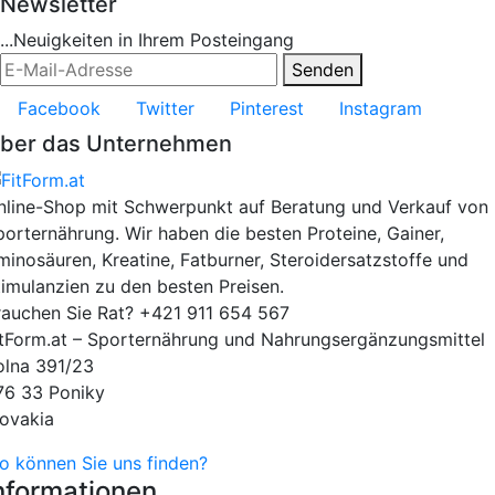
Newsletter
...Neuigkeiten in Ihrem Posteingang
Senden
Facebook
Twitter
Pinterest
Instagram
ber das Unternehmen
nline-Shop mit Schwerpunkt auf Beratung und Verkauf von
porternährung. Wir haben die besten Proteine, Gainer,
minosäuren, Kreatine, Fatburner, Steroidersatzstoffe und
timulanzien zu den besten Preisen.
rauchen Sie Rat?
+421 911 654 567
itForm.at – Sporternährung und Nahrungsergänzungsmittel
olna 391/23
76 33 Poniky
lovakia
o können Sie uns finden?
nformationen