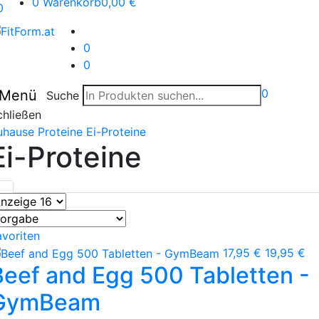
0
Warenkorb
0,00 €
0
0
0
0
Menü
Suche
chließen
uhause
Proteine
Ei-Proteine
Ei-Proteine
avoriten
17,95 €
19,95 €
Beef and Egg 500 Tabletten -
GymBeam