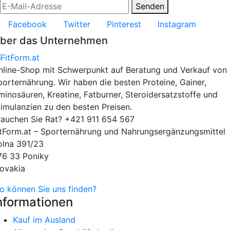
Senden
Facebook
Twitter
Pinterest
Instagram
ber das Unternehmen
nline-Shop mit Schwerpunkt auf Beratung und Verkauf von
porternährung. Wir haben die besten Proteine, Gainer,
minosäuren, Kreatine, Fatburner, Steroidersatzstoffe und
timulanzien zu den besten Preisen.
rauchen Sie Rat?
+421 911 654 567
itForm.at – Sporternährung und Nahrungsergänzungsmittel
olna 391/23
76 33 Poniky
lovakia
o können Sie uns finden?
nformationen
Kauf im Ausland