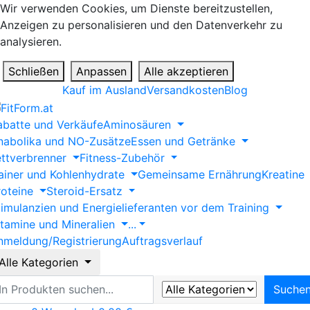
Wir verwenden Cookies, um Dienste bereitzustellen,
Anzeigen zu personalisieren und den Datenverkehr zu
analysieren.
Schließen
Anpassen
Alle akzeptieren
Kauf im Ausland
Versandkosten
Blog
abatte und Verkäufe
Aminosäuren
nabolika und NO-Zusätze
Essen und Getränke
ettverbrenner
Fitness-Zubehör
ainer und Kohlenhydrate
Gemeinsame Ernährung
Kreatine
roteine
Steroid-Ersatz
timulanzien und Energielieferanten vor dem Training
itamine und Mineralien
...
nmeldung/Registrierung
Auftragsverlauf
Alle Kategorien
uche
Suche