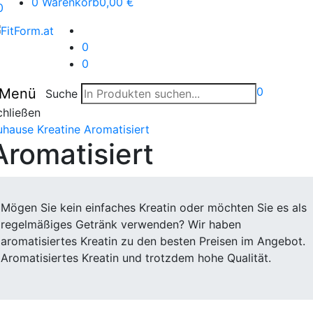
0
Warenkorb
0,00 €
0
0
0
0
Menü
Suche
chließen
uhause
Kreatine
Aromatisiert
Aromatisiert
Mögen Sie kein einfaches Kreatin oder möchten Sie es als
regelmäßiges Getränk verwenden? Wir haben
aromatisiertes Kreatin zu den besten Preisen im Angebot.
Aromatisiertes Kreatin und trotzdem hohe Qualität.