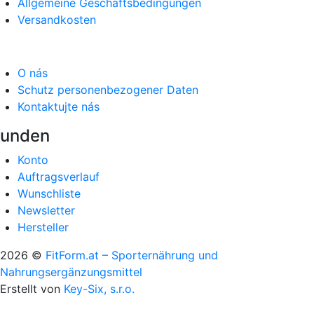
Allgemeine Geschäftsbedingungen
Versandkosten
O nás
Schutz personenbezogener Daten
Kontaktujte nás
unden
Konto
Auftragsverlauf
Wunschliste
Newsletter
Hersteller
2026 ©
FitForm.at – Sporternährung und
Nahrungsergänzungsmittel
Erstellt von
Key-Six, s.r.o.