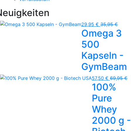
Neuigkeiten
29,95 €
35,95 €
Omega 3
500
Kapseln -
GymBeam
57,50 €
69,95 €
100%
Pure
Whey
2000 g -