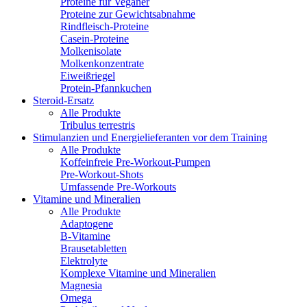
Proteine für Veganer
Proteine zur Gewichtsabnahme
Rindfleisch-Proteine
Casein-Proteine
Molkenisolate
Molkenkonzentrate
Eiweißriegel
Protein-Pfannkuchen
Steroid-Ersatz
Alle Produkte
Tribulus terrestris
Stimulanzien und Energielieferanten vor dem Training
Alle Produkte
Koffeinfreie Pre-Workout-Pumpen
Pre-Workout-Shots
Umfassende Pre-Workouts
Vitamine und Mineralien
Alle Produkte
Adaptogene
B-Vitamine
Brausetabletten
Elektrolyte
Komplexe Vitamine und Mineralien
Magnesia
Omega