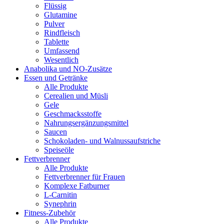
Flüssig
Glutamine
Pulver
Rindfleisch
Tablette
Umfassend
Wesentlich
Anabolika und NO-Zusätze
Essen und Getränke
Alle Produkte
Cerealien und Müsli
Gele
Geschmacksstoffe
Nahrungsergänzungsmittel
Saucen
Schokoladen- und Walnussaufstriche
Speiseöle
Fettverbrenner
Alle Produkte
Fettverbrenner für Frauen
Komplexe Fatburner
L-Carnitin
Synephrin
Fitness-Zubehör
Alle Produkte