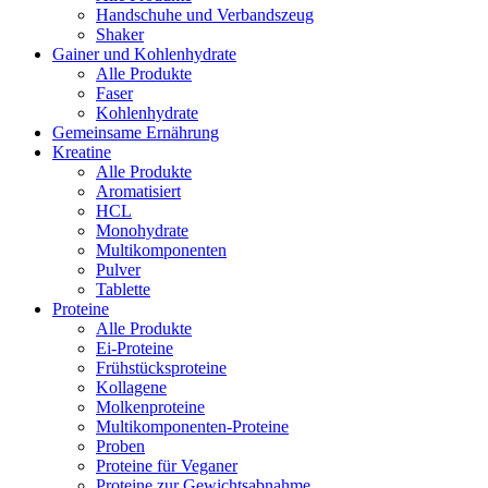
Handschuhe und Verbandszeug
Shaker
Gainer und Kohlenhydrate
Alle Produkte
Faser
Kohlenhydrate
Gemeinsame Ernährung
Kreatine
Alle Produkte
Aromatisiert
HCL
Monohydrate
Multikomponenten
Pulver
Tablette
Proteine
Alle Produkte
Ei-Proteine
Frühstücksproteine
Kollagene
Molkenproteine
Multikomponenten-Proteine
Proben
Proteine für Veganer
Proteine zur Gewichtsabnahme