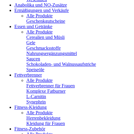
Anabolika und NO-Zusätze
Ermäßigungen und Verkäufe
Alle Produkte
Geschenkgutscheine
Essen und Getränke
Alle Produkte
Cerealien und Müsli
Gele
Geschmacksstoffe
Nahrungsergänzungsmittel
Saucen
Schokoladen- und Walnussaufstriche
Speiseöle
Fettverbrenner
Alle Produkte
Fettverbrenner für Frauen
Komplexe Fatburner
L-Carnitin
Synephrin
Fitness-Kleidung
Alle Produkte
Herrenbekleidung
Kleidung für Frauen
Fitness-Zubehör