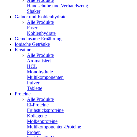
Alle Produkte
Handschuhe und Verbandszeug
Shaker
Gainer und Kohlenhydrate
Alle Produkte
Faser
Kohlenhydrate
Gemeinsame Ernährung
Ionische Getränke
Kreatine
Alle Produkte
Aromatisiert
HCL
Monohydrate
Multikomponenten
Pulver
Tablette
Proteine
Alle Produkte
Ei-Proteine
Frühstücksproteine
Kollagene
Molkenproteine
Multikomponenten-Proteine
Proben