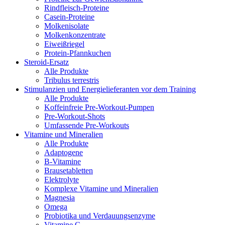
Rindfleisch-Proteine
Casein-Proteine
Molkenisolate
Molkenkonzentrate
Eiweißriegel
Protein-Pfannkuchen
Steroid-Ersatz
Alle Produkte
Tribulus terrestris
Stimulanzien und Energielieferanten vor dem Training
Alle Produkte
Koffeinfreie Pre-Workout-Pumpen
Pre-Workout-Shots
Umfassende Pre-Workouts
Vitamine und Mineralien
Alle Produkte
Adaptogene
B-Vitamine
Brausetabletten
Elektrolyte
Komplexe Vitamine und Mineralien
Magnesia
Omega
Probiotika und Verdauungsenzyme
Vitamine C