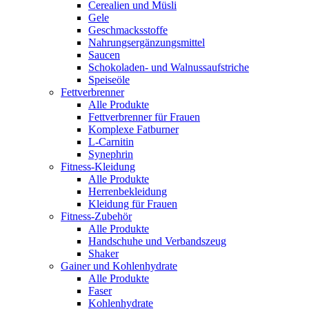
Cerealien und Müsli
Gele
Geschmacksstoffe
Nahrungsergänzungsmittel
Saucen
Schokoladen- und Walnussaufstriche
Speiseöle
Fettverbrenner
Alle Produkte
Fettverbrenner für Frauen
Komplexe Fatburner
L-Carnitin
Synephrin
Fitness-Kleidung
Alle Produkte
Herrenbekleidung
Kleidung für Frauen
Fitness-Zubehör
Alle Produkte
Handschuhe und Verbandszeug
Shaker
Gainer und Kohlenhydrate
Alle Produkte
Faser
Kohlenhydrate