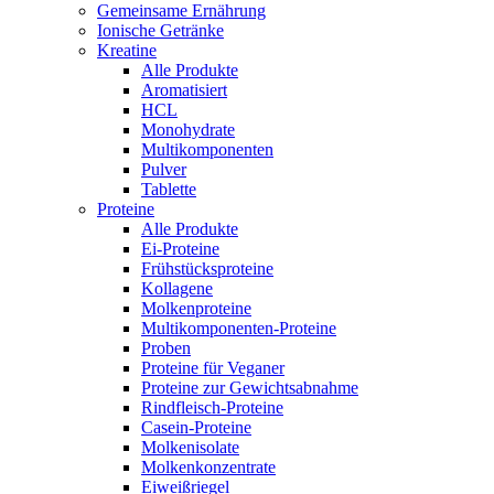
Gemeinsame Ernährung
Ionische Getränke
Kreatine
Alle Produkte
Aromatisiert
HCL
Monohydrate
Multikomponenten
Pulver
Tablette
Proteine
Alle Produkte
Ei-Proteine
Frühstücksproteine
Kollagene
Molkenproteine
Multikomponenten-Proteine
Proben
Proteine für Veganer
Proteine zur Gewichtsabnahme
Rindfleisch-Proteine
Casein-Proteine
Molkenisolate
Molkenkonzentrate
Eiweißriegel