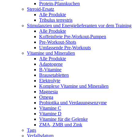
Protein-Pfannkuchen
Steroid-Ersatz
Alle Produkte
Tribulus terrestris
Stimulanzien und Energielieferanten vor dem Training
Alle Produkte
Koffeinfreie Pre-Workout-Pumpen
Pre-Workout-Shots
Umfassende Pre-Workouts
Vitamine und Mineralien
Alle Produkte
Adaptogene
B-Vitamine
Brausetabletten
Elektrolyte
Komplexe Vitamine und Mineralien
Magnesia
Omega
Probiotika und Verdauungsenzyme
Vitamine C
Vitamine D
Vitamine für die Gelenke
ZMA, ZMB und Zink
Tags
Verfallsdatum