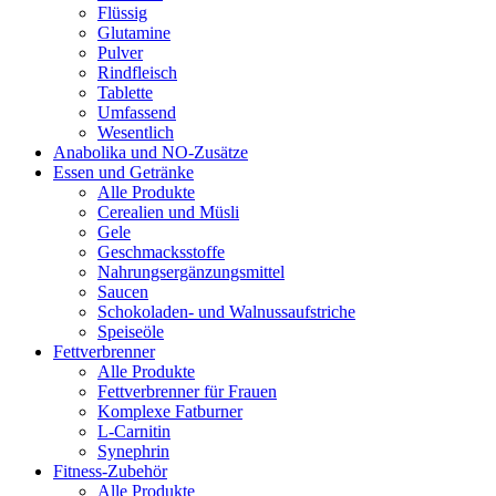
Flüssig
Glutamine
Pulver
Rindfleisch
Tablette
Umfassend
Wesentlich
Anabolika und NO-Zusätze
Essen und Getränke
Alle Produkte
Cerealien und Müsli
Gele
Geschmacksstoffe
Nahrungsergänzungsmittel
Saucen
Schokoladen- und Walnussaufstriche
Speiseöle
Fettverbrenner
Alle Produkte
Fettverbrenner für Frauen
Komplexe Fatburner
L-Carnitin
Synephrin
Fitness-Zubehör
Alle Produkte