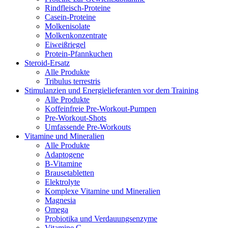
Rindfleisch-Proteine
Casein-Proteine
Molkenisolate
Molkenkonzentrate
Eiweißriegel
Protein-Pfannkuchen
Steroid-Ersatz
Alle Produkte
Tribulus terrestris
Stimulanzien und Energielieferanten vor dem Training
Alle Produkte
Koffeinfreie Pre-Workout-Pumpen
Pre-Workout-Shots
Umfassende Pre-Workouts
Vitamine und Mineralien
Alle Produkte
Adaptogene
B-Vitamine
Brausetabletten
Elektrolyte
Komplexe Vitamine und Mineralien
Magnesia
Omega
Probiotika und Verdauungsenzyme
Vitamine C