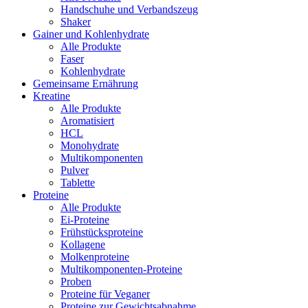
Handschuhe und Verbandszeug
Shaker
Gainer und Kohlenhydrate
Alle Produkte
Faser
Kohlenhydrate
Gemeinsame Ernährung
Kreatine
Alle Produkte
Aromatisiert
HCL
Monohydrate
Multikomponenten
Pulver
Tablette
Proteine
Alle Produkte
Ei-Proteine
Frühstücksproteine
Kollagene
Molkenproteine
Multikomponenten-Proteine
Proben
Proteine für Veganer
Proteine zur Gewichtsabnahme