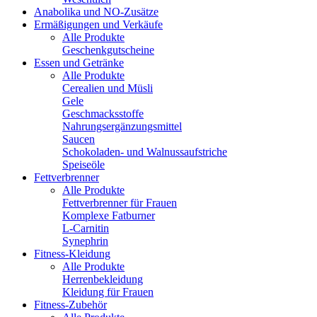
Anabolika und NO-Zusätze
Ermäßigungen und Verkäufe
Alle Produkte
Geschenkgutscheine
Essen und Getränke
Alle Produkte
Cerealien und Müsli
Gele
Geschmacksstoffe
Nahrungsergänzungsmittel
Saucen
Schokoladen- und Walnussaufstriche
Speiseöle
Fettverbrenner
Alle Produkte
Fettverbrenner für Frauen
Komplexe Fatburner
L-Carnitin
Synephrin
Fitness-Kleidung
Alle Produkte
Herrenbekleidung
Kleidung für Frauen
Fitness-Zubehör