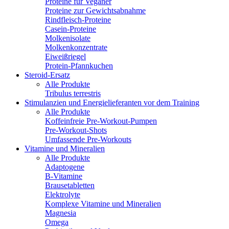
Proteine für Veganer
Proteine zur Gewichtsabnahme
Rindfleisch-Proteine
Casein-Proteine
Molkenisolate
Molkenkonzentrate
Eiweißriegel
Protein-Pfannkuchen
Steroid-Ersatz
Alle Produkte
Tribulus terrestris
Stimulanzien und Energielieferanten vor dem Training
Alle Produkte
Koffeinfreie Pre-Workout-Pumpen
Pre-Workout-Shots
Umfassende Pre-Workouts
Vitamine und Mineralien
Alle Produkte
Adaptogene
B-Vitamine
Brausetabletten
Elektrolyte
Komplexe Vitamine und Mineralien
Magnesia
Omega