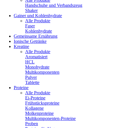
Alle Produkte
Handschuhe und Verbandszeug
Shaker
Gainer und Kohlenhydrate
Alle Produkte
Faser
Kohlenhydrate
Gemeinsame Ernährung
Ionische Getränke
Kreatine
Alle Produkte
Aromatisiert
HCL
Monohydrate
Multikomponenten
Pulver
Tablette
Proteine
Alle Produkte
Ei-Proteine
Frühstücksproteine
Kollagene
Molkenproteine
Multikomponenten-Proteine
Proben