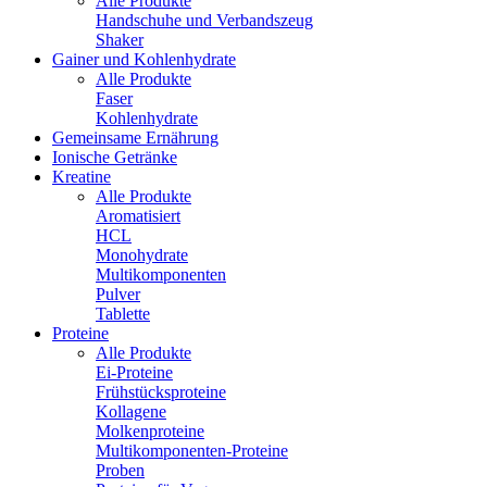
Alle Produkte
Handschuhe und Verbandszeug
Shaker
Gainer und Kohlenhydrate
Alle Produkte
Faser
Kohlenhydrate
Gemeinsame Ernährung
Ionische Getränke
Kreatine
Alle Produkte
Aromatisiert
HCL
Monohydrate
Multikomponenten
Pulver
Tablette
Proteine
Alle Produkte
Ei-Proteine
Frühstücksproteine
Kollagene
Molkenproteine
Multikomponenten-Proteine
Proben