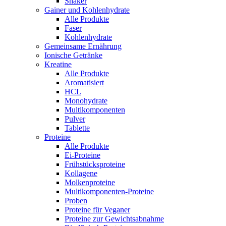
Shaker
Gainer und Kohlenhydrate
Alle Produkte
Faser
Kohlenhydrate
Gemeinsame Ernährung
Ionische Getränke
Kreatine
Alle Produkte
Aromatisiert
HCL
Monohydrate
Multikomponenten
Pulver
Tablette
Proteine
Alle Produkte
Ei-Proteine
Frühstücksproteine
Kollagene
Molkenproteine
Multikomponenten-Proteine
Proben
Proteine für Veganer
Proteine zur Gewichtsabnahme