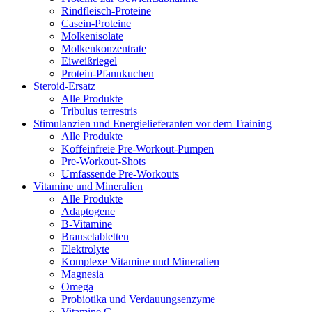
Rindfleisch-Proteine
Casein-Proteine
Molkenisolate
Molkenkonzentrate
Eiweißriegel
Protein-Pfannkuchen
Steroid-Ersatz
Alle Produkte
Tribulus terrestris
Stimulanzien und Energielieferanten vor dem Training
Alle Produkte
Koffeinfreie Pre-Workout-Pumpen
Pre-Workout-Shots
Umfassende Pre-Workouts
Vitamine und Mineralien
Alle Produkte
Adaptogene
B-Vitamine
Brausetabletten
Elektrolyte
Komplexe Vitamine und Mineralien
Magnesia
Omega
Probiotika und Verdauungsenzyme
Vitamine C