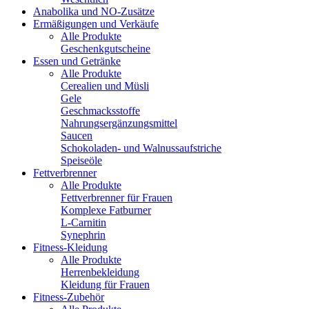
Anabolika und NO-Zusätze
Ermäßigungen und Verkäufe
Alle Produkte
Geschenkgutscheine
Essen und Getränke
Alle Produkte
Cerealien und Müsli
Gele
Geschmacksstoffe
Nahrungsergänzungsmittel
Saucen
Schokoladen- und Walnussaufstriche
Speiseöle
Fettverbrenner
Alle Produkte
Fettverbrenner für Frauen
Komplexe Fatburner
L-Carnitin
Synephrin
Fitness-Kleidung
Alle Produkte
Herrenbekleidung
Kleidung für Frauen
Fitness-Zubehör