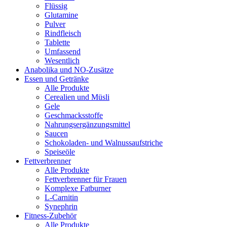
Flüssig
Glutamine
Pulver
Rindfleisch
Tablette
Umfassend
Wesentlich
Anabolika und NO-Zusätze
Essen und Getränke
Alle Produkte
Cerealien und Müsli
Gele
Geschmacksstoffe
Nahrungsergänzungsmittel
Saucen
Schokoladen- und Walnussaufstriche
Speiseöle
Fettverbrenner
Alle Produkte
Fettverbrenner für Frauen
Komplexe Fatburner
L-Carnitin
Synephrin
Fitness-Zubehör
Alle Produkte