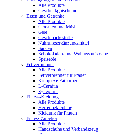
Alle Produkte
Geschenkgutscheine
Essen und Getränke
Alle Produkte
Cerealien und Müsli
Gele
Geschmacksstoffe
Nahrungsergänzungsmittel
Saucen
Schokoladen- und Walnussaufstriche
Speiseöle
Fettverbrenner
Alle Produkte
Fettverbrenner für Frauen
Komplexe Fatburner
L-Carnitin
Synephrin
Fitness-Kleidung
Alle Produkte
Herrenbekleidung
Kleidung für Frauen
Fitness-Zubehör
Alle Produkte
Handschuhe und Verbandszeug