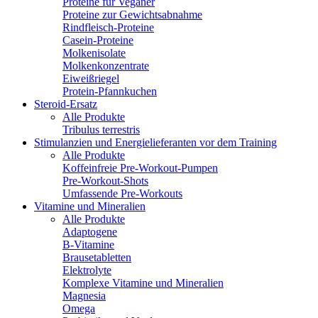
Proteine für Veganer
Proteine zur Gewichtsabnahme
Rindfleisch-Proteine
Casein-Proteine
Molkenisolate
Molkenkonzentrate
Eiweißriegel
Protein-Pfannkuchen
Steroid-Ersatz
Alle Produkte
Tribulus terrestris
Stimulanzien und Energielieferanten vor dem Training
Alle Produkte
Koffeinfreie Pre-Workout-Pumpen
Pre-Workout-Shots
Umfassende Pre-Workouts
Vitamine und Mineralien
Alle Produkte
Adaptogene
B-Vitamine
Brausetabletten
Elektrolyte
Komplexe Vitamine und Mineralien
Magnesia
Omega