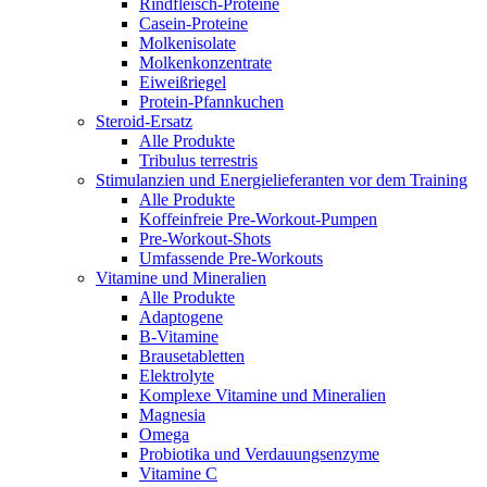
Rindfleisch-Proteine
Casein-Proteine
Molkenisolate
Molkenkonzentrate
Eiweißriegel
Protein-Pfannkuchen
Steroid-Ersatz
Alle Produkte
Tribulus terrestris
Stimulanzien und Energielieferanten vor dem Training
Alle Produkte
Koffeinfreie Pre-Workout-Pumpen
Pre-Workout-Shots
Umfassende Pre-Workouts
Vitamine und Mineralien
Alle Produkte
Adaptogene
B-Vitamine
Brausetabletten
Elektrolyte
Komplexe Vitamine und Mineralien
Magnesia
Omega
Probiotika und Verdauungsenzyme
Vitamine C