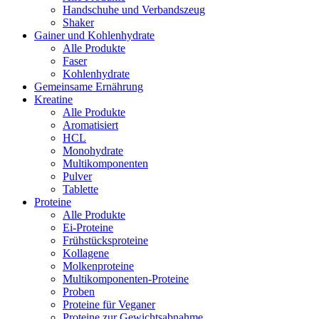
Handschuhe und Verbandszeug
Shaker
Gainer und Kohlenhydrate
Alle Produkte
Faser
Kohlenhydrate
Gemeinsame Ernährung
Kreatine
Alle Produkte
Aromatisiert
HCL
Monohydrate
Multikomponenten
Pulver
Tablette
Proteine
Alle Produkte
Ei-Proteine
Frühstücksproteine
Kollagene
Molkenproteine
Multikomponenten-Proteine
Proben
Proteine für Veganer
Proteine zur Gewichtsabnahme