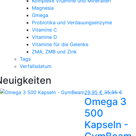
Komplexe Vitamine und Mineralien
Magnesia
Omega
Probiotika und Verdauungsenzyme
Vitamine C
Vitamine D
Vitamine für die Gelenke
ZMA, ZMB und Zink
Tags
Verfallsdatum
Neuigkeiten
29,95 €
35,95 €
Omega 3
500
Kapseln -