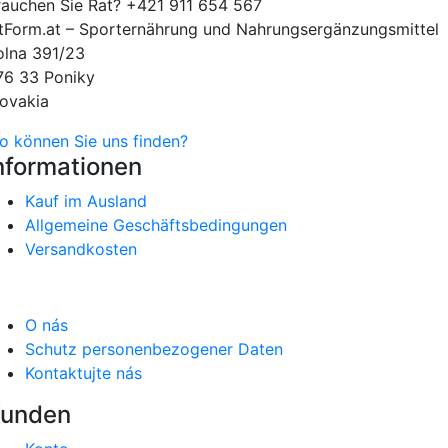
rauchen Sie Rat?
+421 911 654 567
itForm.at – Sporternährung und Nahrungsergänzungsmittel
olna 391/23
76 33 Poniky
lovakia
o können Sie uns finden?
nformationen
Kauf im Ausland
Allgemeine Geschäftsbedingungen
Versandkosten
O nás
Schutz personenbezogener Daten
Kontaktujte nás
unden