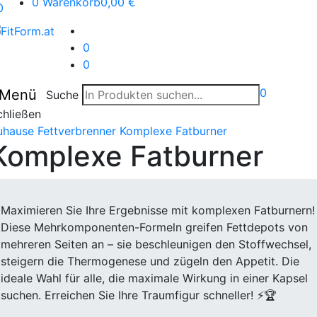
0
Warenkorb
0,00 €
0
0
0
0
Menü
Suche
chließen
uhause
Fettverbrenner
Komplexe Fatburner
Komplexe Fatburner
Maximieren Sie Ihre Ergebnisse mit komplexen Fatburnern!
Diese Mehrkomponenten-Formeln greifen Fettdepots von
mehreren Seiten an – sie beschleunigen den Stoffwechsel,
steigern die Thermogenese und zügeln den Appetit. Die
ideale Wahl für alle, die maximale Wirkung in einer Kapsel
suchen. Erreichen Sie Ihre Traumfigur schneller! ⚡🏆