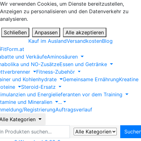
Wir verwenden Cookies, um Dienste bereitzustellen,
Anzeigen zu personalisieren und den Datenverkehr zu
analysieren.
Schließen
Anpassen
Alle akzeptieren
Kauf im Ausland
Versandkosten
Blog
abatte und Verkäufe
Aminosäuren
nabolika und NO-Zusätze
Essen und Getränke
ettverbrenner
Fitness-Zubehör
ainer und Kohlenhydrate
Gemeinsame Ernährung
Kreatine
roteine
Steroid-Ersatz
timulanzien und Energielieferanten vor dem Training
itamine und Mineralien
...
nmeldung/Registrierung
Auftragsverlauf
Alle Kategorien
uche
Suche