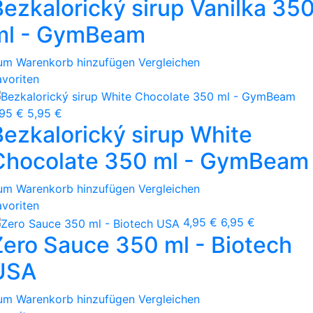
Bezkalorický sirup Vanilka 35
ml - GymBeam
um Warenkorb hinzufügen
Vergleichen
avoriten
,95 €
5,95 €
Bezkalorický sirup White
Chocolate 350 ml - GymBeam
um Warenkorb hinzufügen
Vergleichen
avoriten
4,95 €
6,95 €
Zero Sauce 350 ml - Biotech
USA
um Warenkorb hinzufügen
Vergleichen