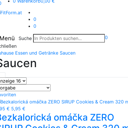
0
Warenkorb
0,00 €
0
0
0
0
Menü
Suche
chließen
uhause
Essen und Getränke
Saucen
Saucen
avoriten
,95 €
5,95 €
Bezkalorická omáčka ZERO