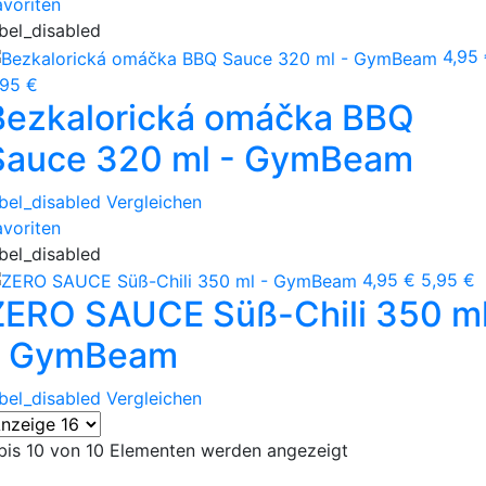
avoriten
abel_disabled
4,95
,95 €
Bezkalorická omáčka BBQ
Sauce 320 ml - GymBeam
abel_disabled
Vergleichen
avoriten
abel_disabled
4,95 €
5,95 €
ZERO SAUCE Süß-Chili 350 m
- GymBeam
abel_disabled
Vergleichen
 bis 10 von 10 Elementen werden angezeigt