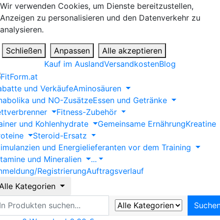
Wir verwenden Cookies, um Dienste bereitzustellen,
Anzeigen zu personalisieren und den Datenverkehr zu
analysieren.
Schließen
Anpassen
Alle akzeptieren
Kauf im Ausland
Versandkosten
Blog
abatte und Verkäufe
Aminosäuren
nabolika und NO-Zusätze
Essen und Getränke
ettverbrenner
Fitness-Zubehör
ainer und Kohlenhydrate
Gemeinsame Ernährung
Kreatine
roteine
Steroid-Ersatz
timulanzien und Energielieferanten vor dem Training
itamine und Mineralien
...
nmeldung/Registrierung
Auftragsverlauf
Alle Kategorien
uche
Suche