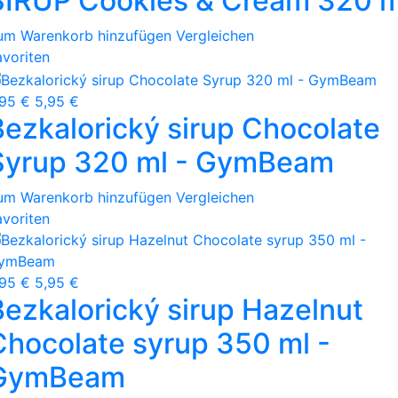
SIRUP Cookies & Cream 320 m
um Warenkorb hinzufügen
Vergleichen
avoriten
,95 €
5,95 €
Bezkalorický sirup Chocolate
Syrup 320 ml - GymBeam
um Warenkorb hinzufügen
Vergleichen
avoriten
,95 €
5,95 €
Bezkalorický sirup Hazelnut
Chocolate syrup 350 ml -
GymBeam