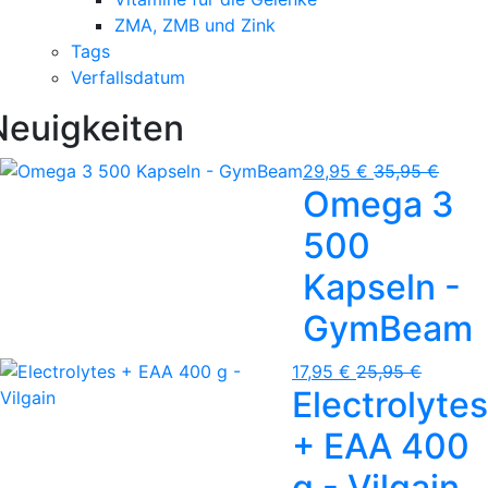
ZMA, ZMB und Zink
Tags
Verfallsdatum
Neuigkeiten
29,95 €
35,95 €
Omega 3
500
Kapseln -
GymBeam
17,95 €
25,95 €
Electrolytes
+ EAA 400
g - Vilgain