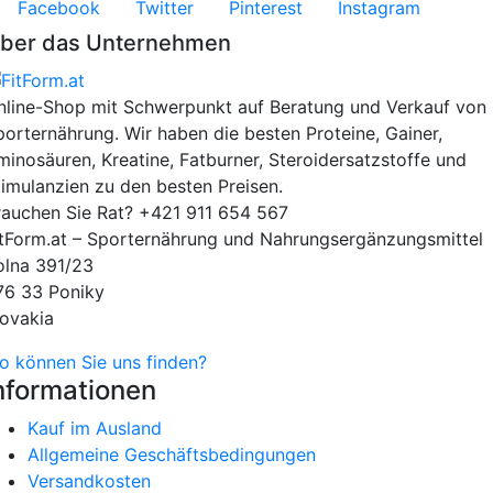
Facebook
Twitter
Pinterest
Instagram
ber das Unternehmen
nline-Shop mit Schwerpunkt auf Beratung und Verkauf von
porternährung. Wir haben die besten Proteine, Gainer,
minosäuren, Kreatine, Fatburner, Steroidersatzstoffe und
timulanzien zu den besten Preisen.
rauchen Sie Rat?
+421 911 654 567
itForm.at – Sporternährung und Nahrungsergänzungsmittel
olna 391/23
76 33 Poniky
lovakia
o können Sie uns finden?
nformationen
Kauf im Ausland
Allgemeine Geschäftsbedingungen
Versandkosten