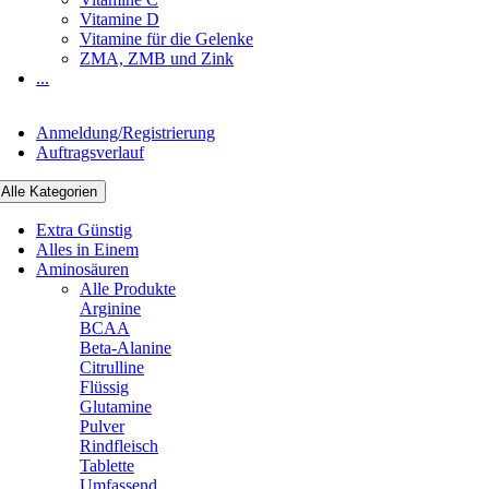
Vitamine D
Vitamine für die Gelenke
ZMA, ZMB und Zink
...
Anmeldung/Registrierung
Auftragsverlauf
Alle Kategorien
Extra Günstig
Alles in Einem
Aminosäuren
Alle Produkte
Arginine
BCAA
Beta-Alanine
Citrulline
Flüssig
Glutamine
Pulver
Rindfleisch
Tablette
Umfassend