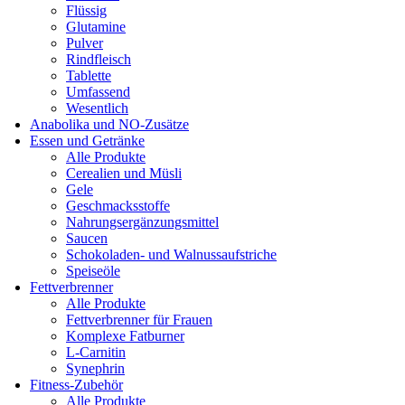
Flüssig
Glutamine
Pulver
Rindfleisch
Tablette
Umfassend
Wesentlich
Anabolika und NO-Zusätze
Essen und Getränke
Alle Produkte
Cerealien und Müsli
Gele
Geschmacksstoffe
Nahrungsergänzungsmittel
Saucen
Schokoladen- und Walnussaufstriche
Speiseöle
Fettverbrenner
Alle Produkte
Fettverbrenner für Frauen
Komplexe Fatburner
L-Carnitin
Synephrin
Fitness-Zubehör
Alle Produkte