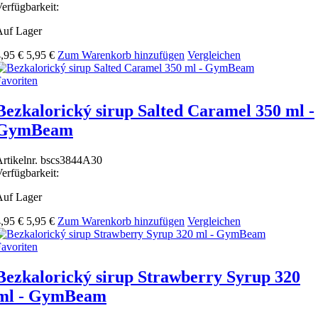
erfügbarkeit:
Auf Lager
,95 €
5,95 €
Zum Warenkorb hinzufügen
Vergleichen
avoriten
Bezkalorický sirup Salted Caramel 350 ml -
GymBeam
rtikelnr.
bscs3844A30
erfügbarkeit:
Auf Lager
,95 €
5,95 €
Zum Warenkorb hinzufügen
Vergleichen
avoriten
Bezkalorický sirup Strawberry Syrup 320
ml - GymBeam