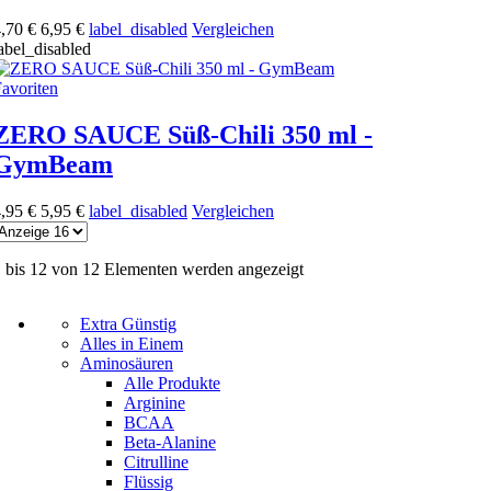
,70 €
6,95 €
label_disabled
Vergleichen
abel_disabled
avoriten
ZERO SAUCE Süß-Chili 350 ml -
GymBeam
,95 €
5,95 €
label_disabled
Vergleichen
 bis 12 von 12 Elementen werden angezeigt
Extra Günstig
Alles in Einem
Aminosäuren
Alle Produkte
Arginine
BCAA
Beta-Alanine
Citrulline
Flüssig