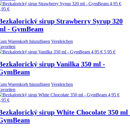
4,95 €
,95 €
Bezkalorický sirup Strawberry Syrup 320
ml - GymBeam
Zum Warenkorb hinzufügen
Vergleichen
avoriten
4,95 €
5,95 €
Bezkalorický sirup Vanilka 350 ml -
GymBeam
Zum Warenkorb hinzufügen
Vergleichen
avoriten
4,95 €
,95 €
Bezkalorický sirup White Chocolate 350 ml 
GymBeam