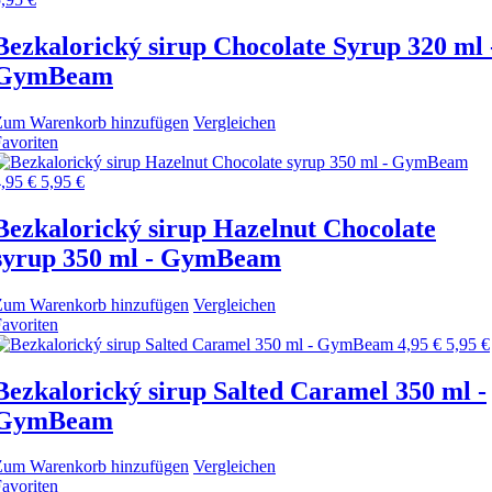
Bezkalorický sirup Chocolate Syrup 320 ml 
GymBeam
Zum Warenkorb hinzufügen
Vergleichen
avoriten
,95 €
5,95 €
Bezkalorický sirup Hazelnut Chocolate
syrup 350 ml - GymBeam
Zum Warenkorb hinzufügen
Vergleichen
avoriten
4,95 €
5,95 €
Bezkalorický sirup Salted Caramel 350 ml -
GymBeam
Zum Warenkorb hinzufügen
Vergleichen
avoriten