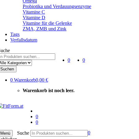
Omega
Probiotika und Verdauungsenzyme
Vitamine C
Vitamine D
Vitamine für die Gelenke
ZMA, ZMB und Zink
Tags
Verfallsdatum
Suche
0
0
Suchen
0
Warenkorb
0,00 €
Warenkorb ist noch leer.
0
0
0
Suche
Menü