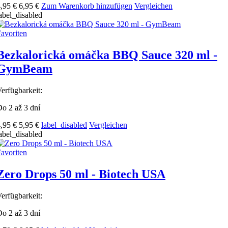
,95 €
6,95 €
Zum Warenkorb hinzufügen
Vergleichen
abel_disabled
avoriten
Bezkalorická omáčka BBQ Sauce 320 ml -
GymBeam
erfügbarkeit:
o 2 až 3 dní
,95 €
5,95 €
label_disabled
Vergleichen
abel_disabled
avoriten
Zero Drops 50 ml - Biotech USA
erfügbarkeit:
o 2 až 3 dní