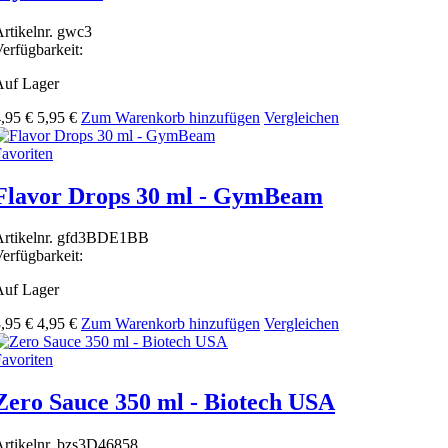
rtikelnr.
gwc3
erfügbarkeit:
Auf Lager
,95 €
5,95 €
Zum Warenkorb hinzufügen
Vergleichen
avoriten
Flavor Drops 30 ml - GymBeam
rtikelnr.
gfd3BDE1BB
erfügbarkeit:
Auf Lager
,95 €
4,95 €
Zum Warenkorb hinzufügen
Vergleichen
avoriten
Zero Sauce 350 ml - Biotech USA
rtikelnr.
bzs3D46858