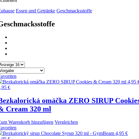
chließen
Zuhause
Essen und Getränke
Geschmacksstoffe
Geschmacksstoffe
avoriten
4,95 
,95 €
Bezkalorická omáčka ZERO SIRUP Cookie
& Cream 320 ml
Zum Warenkorb hinzufügen
Vergleichen
avoriten
4,95 €
,95 €