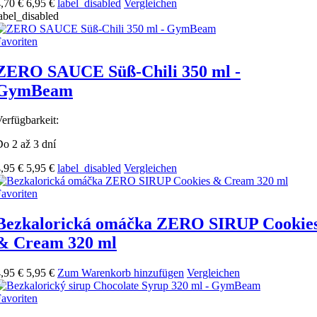
,70 €
6,95 €
label_disabled
Vergleichen
abel_disabled
avoriten
ZERO SAUCE Süß-Chili 350 ml -
GymBeam
erfügbarkeit:
o 2 až 3 dní
,95 €
5,95 €
label_disabled
Vergleichen
avoriten
Bezkalorická omáčka ZERO SIRUP Cookie
& Cream 320 ml
,95 €
5,95 €
Zum Warenkorb hinzufügen
Vergleichen
avoriten