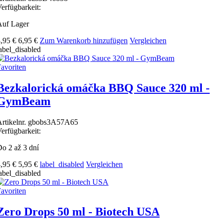
erfügbarkeit:
Auf Lager
,95 €
6,95 €
Zum Warenkorb hinzufügen
Vergleichen
abel_disabled
avoriten
Bezkalorická omáčka BBQ Sauce 320 ml -
GymBeam
rtikelnr.
gbobs3A57A65
erfügbarkeit:
o 2 až 3 dní
,95 €
5,95 €
label_disabled
Vergleichen
abel_disabled
avoriten
Zero Drops 50 ml - Biotech USA