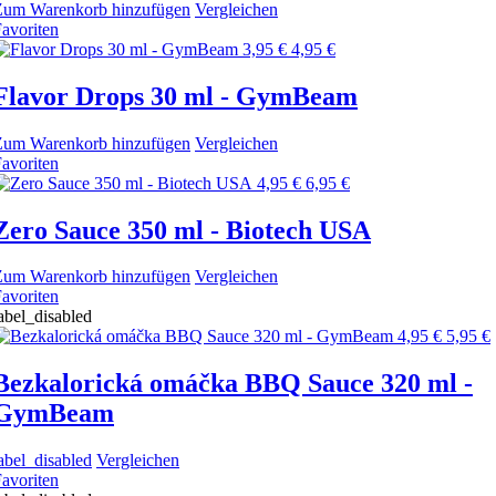
Zum Warenkorb hinzufügen
Vergleichen
avoriten
3,95 €
4,95 €
Flavor Drops 30 ml - GymBeam
Zum Warenkorb hinzufügen
Vergleichen
avoriten
4,95 €
6,95 €
Zero Sauce 350 ml - Biotech USA
Zum Warenkorb hinzufügen
Vergleichen
avoriten
abel_disabled
4,95 €
5,95 €
Bezkalorická omáčka BBQ Sauce 320 ml -
GymBeam
abel_disabled
Vergleichen
avoriten