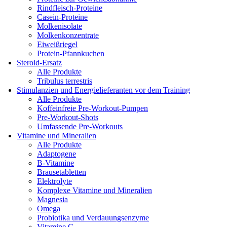
Rindfleisch-Proteine
Casein-Proteine
Molkenisolate
Molkenkonzentrate
Eiweißriegel
Protein-Pfannkuchen
Steroid-Ersatz
Alle Produkte
Tribulus terrestris
Stimulanzien und Energielieferanten vor dem Training
Alle Produkte
Koffeinfreie Pre-Workout-Pumpen
Pre-Workout-Shots
Umfassende Pre-Workouts
Vitamine und Mineralien
Alle Produkte
Adaptogene
B-Vitamine
Brausetabletten
Elektrolyte
Komplexe Vitamine und Mineralien
Magnesia
Omega
Probiotika und Verdauungsenzyme
Vitamine C