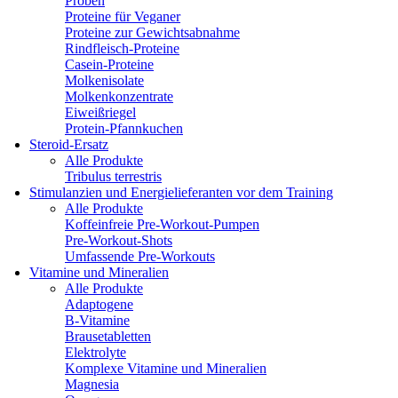
Proben
Proteine für Veganer
Proteine zur Gewichtsabnahme
Rindfleisch-Proteine
Casein-Proteine
Molkenisolate
Molkenkonzentrate
Eiweißriegel
Protein-Pfannkuchen
Steroid-Ersatz
Alle Produkte
Tribulus terrestris
Stimulanzien und Energielieferanten vor dem Training
Alle Produkte
Koffeinfreie Pre-Workout-Pumpen
Pre-Workout-Shots
Umfassende Pre-Workouts
Vitamine und Mineralien
Alle Produkte
Adaptogene
B-Vitamine
Brausetabletten
Elektrolyte
Komplexe Vitamine und Mineralien
Magnesia