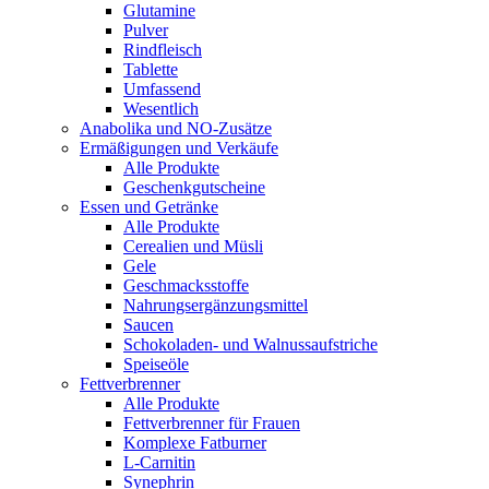
Glutamine
Pulver
Rindfleisch
Tablette
Umfassend
Wesentlich
Anabolika und NO-Zusätze
Ermäßigungen und Verkäufe
Alle Produkte
Geschenkgutscheine
Essen und Getränke
Alle Produkte
Cerealien und Müsli
Gele
Geschmacksstoffe
Nahrungsergänzungsmittel
Saucen
Schokoladen- und Walnussaufstriche
Speiseöle
Fettverbrenner
Alle Produkte
Fettverbrenner für Frauen
Komplexe Fatburner
L-Carnitin
Synephrin