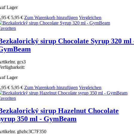
Auf Lager
,95 €
5,95 €
Zum Warenkorb hinzufügen
Vergleichen
avoriten
Bezkalorický sirup Chocolate Syrup 320 ml 
GymBeam
rtikelnr.
gcs3
erfügbarkeit:
Auf Lager
,95 €
5,95 €
Zum Warenkorb hinzufügen
Vergleichen
avoriten
Bezkalorický sirup Hazelnut Chocolate
syrup 350 ml - GymBeam
rtikelnr.
gbzhc3C7F350