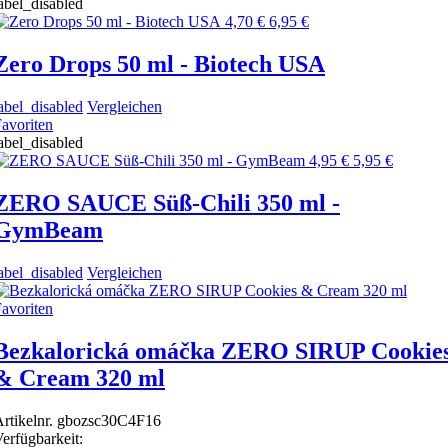
abel_disabled
4,70 €
6,95 €
Zero Drops 50 ml - Biotech USA
abel_disabled
Vergleichen
avoriten
abel_disabled
4,95 €
5,95 €
ZERO SAUCE Süß-Chili 350 ml -
GymBeam
abel_disabled
Vergleichen
avoriten
Bezkalorická omáčka ZERO SIRUP Cookie
& Cream 320 ml
rtikelnr.
gbozsc30C4F16
erfügbarkeit: