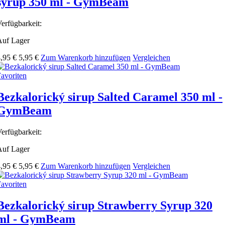
syrup 350 ml - GymBeam
erfügbarkeit:
Auf Lager
,95 €
5,95 €
Zum Warenkorb hinzufügen
Vergleichen
avoriten
Bezkalorický sirup Salted Caramel 350 ml -
GymBeam
erfügbarkeit:
Auf Lager
,95 €
5,95 €
Zum Warenkorb hinzufügen
Vergleichen
avoriten
Bezkalorický sirup Strawberry Syrup 320
ml - GymBeam