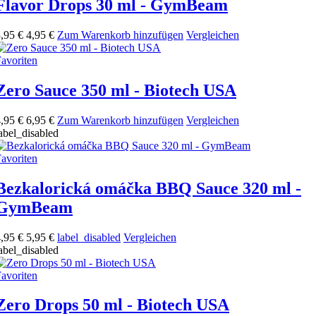
Flavor Drops 30 ml - GymBeam
,95 €
4,95 €
Zum Warenkorb hinzufügen
Vergleichen
avoriten
Zero Sauce 350 ml - Biotech USA
,95 €
6,95 €
Zum Warenkorb hinzufügen
Vergleichen
abel_disabled
avoriten
Bezkalorická omáčka BBQ Sauce 320 ml -
GymBeam
,95 €
5,95 €
label_disabled
Vergleichen
abel_disabled
avoriten
Zero Drops 50 ml - Biotech USA