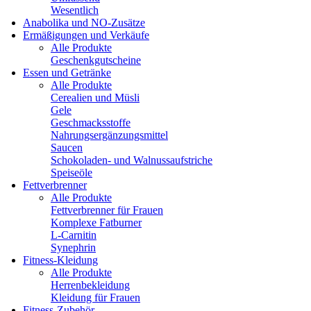
Wesentlich
Anabolika und NO-Zusätze
Ermäßigungen und Verkäufe
Alle Produkte
Geschenkgutscheine
Essen und Getränke
Alle Produkte
Cerealien und Müsli
Gele
Geschmacksstoffe
Nahrungsergänzungsmittel
Saucen
Schokoladen- und Walnussaufstriche
Speiseöle
Fettverbrenner
Alle Produkte
Fettverbrenner für Frauen
Komplexe Fatburner
L-Carnitin
Synephrin
Fitness-Kleidung
Alle Produkte
Herrenbekleidung
Kleidung für Frauen
Fitness-Zubehör