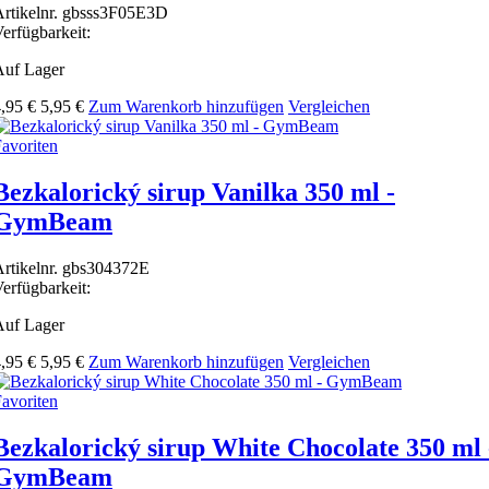
rtikelnr.
gbsss3F05E3D
erfügbarkeit:
Auf Lager
,95 €
5,95 €
Zum Warenkorb hinzufügen
Vergleichen
avoriten
Bezkalorický sirup Vanilka 350 ml -
GymBeam
rtikelnr.
gbs304372E
erfügbarkeit:
Auf Lager
,95 €
5,95 €
Zum Warenkorb hinzufügen
Vergleichen
avoriten
Bezkalorický sirup White Chocolate 350 ml 
GymBeam