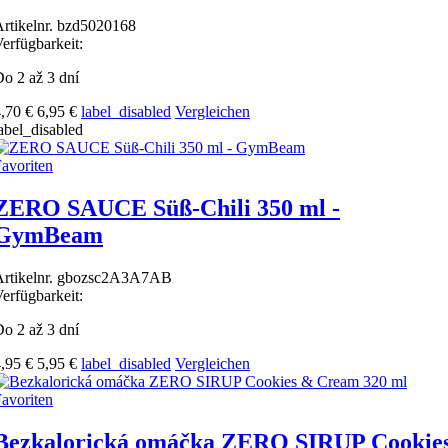
rtikelnr.
bzd5020168
erfügbarkeit:
o 2 až 3 dní
,70 €
6,95 €
label_disabled
Vergleichen
abel_disabled
avoriten
ZERO SAUCE Süß-Chili 350 ml -
GymBeam
rtikelnr.
gbozsc2A3A7AB
erfügbarkeit:
o 2 až 3 dní
,95 €
5,95 €
label_disabled
Vergleichen
avoriten
Bezkalorická omáčka ZERO SIRUP Cookie