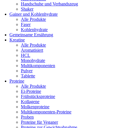
Handschuhe und Verbandszeug
Shaker
Gainer und Kohlenhydrate
Alle Produkte
Faser
Kohlenhydrate
Gemeinsame Ernährung
Kreatine
Alle Produkte
Aromatisiert
HCL
Monohydrate
Multikomponenten
Pulver
Tablette
Proteine
Alle Produkte
Ei-Proteine
Frühstücksproteine
Kollagene
Molkenproteine
Multikomponenten-Proteine
Proben
Proteine für Veganer
Proteine zur Gewichtsabnahme