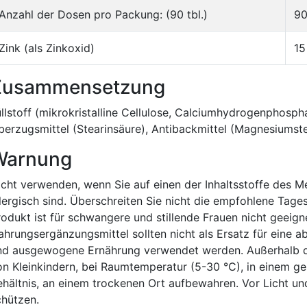
Anzahl der Dosen pro Packung: (90 tbl.)
9
Zink (als Zinkoxid)
15
Zusammensetzung
üllstoff (mikrokristalline Cellulose, Calciumhydrogenphospha
berzugsmittel (Stearinsäure), Antibackmittel (Magnesiumste
Warnung
icht verwenden, wenn Sie auf einen der Inhaltsstoffe des 
llergisch sind. Überschreiten Sie nicht die empfohlene Tage
rodukt ist für schwangere und stillende Frauen nicht geeign
ahrungsergänzungsmittel sollten nicht als Ersatz für eine 
nd ausgewogene Ernährung verwendet werden. Außerhalb d
on Kleinkindern, bei Raumtemperatur (5-30 °C), in einem g
ehältnis, an einem trockenen Ort aufbewahren. Vor Licht un
chützen.