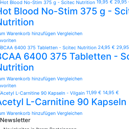
19,95 €
29,95
Hot Blood No-Stim 375 g - Sci
utrition
um Warenkorb hinzufügen
Vergleichen
avoriten
24,95 €
29,95
BCAA 6400 375 Tabletten - Sc
utrition
um Warenkorb hinzufügen
Vergleichen
avoriten
11,99 €
14,95 €
Acetyl L-Carnitine 90 Kapseln 
um Warenkorb hinzufügen
Vergleichen
Newsletter