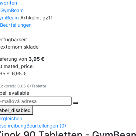
avoriten
ymBeam
Artikelnr.
gz11
 Beurteilungen
erfügbarkeit
 externom sklade
ieferung von
3,95 €
stimated_price:
,95 €
6,95 €
ückpreis: 0,06 €/Tablette
bel_available
label_disabled
ergleichen
eschreibung
Beurteilungen (0)
Zinok 90 Tabletten - GymBea