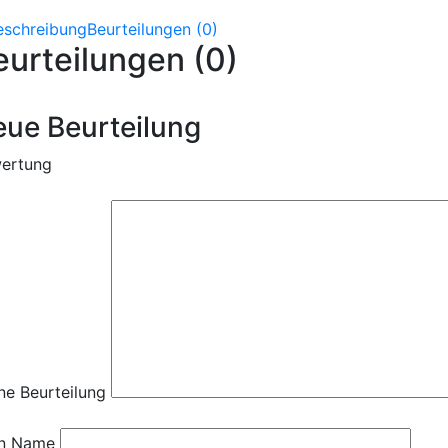
eschreibung
Beurteilungen (0)
eurteilungen (0)
ue Beurteilung
ertung
ne Beurteilung
n Name