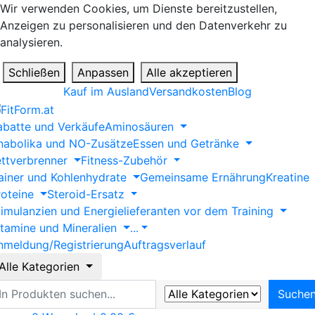
Wir verwenden Cookies, um Dienste bereitzustellen,
Anzeigen zu personalisieren und den Datenverkehr zu
analysieren.
Schließen
Anpassen
Alle akzeptieren
Kauf im Ausland
Versandkosten
Blog
abatte und Verkäufe
Aminosäuren
nabolika und NO-Zusätze
Essen und Getränke
ettverbrenner
Fitness-Zubehör
ainer und Kohlenhydrate
Gemeinsame Ernährung
Kreatine
roteine
Steroid-Ersatz
timulanzien und Energielieferanten vor dem Training
itamine und Mineralien
...
nmeldung/Registrierung
Auftragsverlauf
Alle Kategorien
uche
Suche