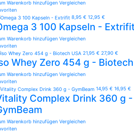
um Warenkorb hinzufügen
Vergleichen
avoriten
8,95 €
12,95 €
Omega 3 100 Kapseln - Extrifi
um Warenkorb hinzufügen
Vergleichen
avoriten
21,95 €
27,90 €
Iso Whey Zero 454 g - Biotec
um Warenkorb hinzufügen
Vergleichen
avoriten
14,95 €
16,95 €
Vitality Complex Drink 360 g -
GymBeam
um Warenkorb hinzufügen
Vergleichen
avoriten