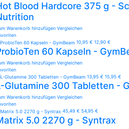
Hot Blood Hardcore 375 g - Sc
utrition
um Warenkorb hinzufügen
Vergleichen
avoriten
10,95 €
12,90 €
ProbioTen 60 Kapseln - Gym
um Warenkorb hinzufügen
Vergleichen
avoriten
13,95 €
15,95 €
L-Glutamine 300 Tabletten -
um Warenkorb hinzufügen
Vergleichen
avoriten
45,49 €
54,95 €
Matrix 5.0 2270 g - Syntrax