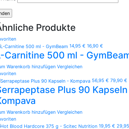
Ähnliche Produkte
avoriten
14,95 €
16,90 €
L-Carnitine 500 ml - GymBea
um Warenkorb hinzufügen
Vergleichen
avoriten
56,95 €
79,90 €
Serrapeptase Plus 90 Kapseln
Kompava
um Warenkorb hinzufügen
Vergleichen
avoriten
19,95 €
29,95