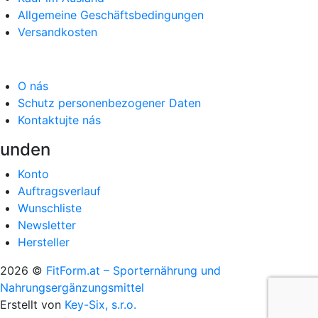
Allgemeine Geschäftsbedingungen
Versandkosten
O nás
Schutz personenbezogener Daten
Kontaktujte nás
unden
Konto
Auftragsverlauf
Wunschliste
Newsletter
Hersteller
2026 ©
FitForm.at – Sporternährung und
Nahrungsergänzungsmittel
Erstellt von
Key-Six, s.r.o.