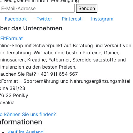
...Neuigkeiten in Ihrem Posteingang
Senden
Facebook
Twitter
Pinterest
Instagram
ber das Unternehmen
nline-Shop mit Schwerpunkt auf Beratung und Verkauf von
porternährung. Wir haben die besten Proteine, Gainer,
minosäuren, Kreatine, Fatburner, Steroidersatzstoffe und
timulanzien zu den besten Preisen.
rauchen Sie Rat?
+421 911 654 567
itForm.at – Sporternährung und Nahrungsergänzungsmittel
olna 391/23
76 33 Poniky
lovakia
o können Sie uns finden?
nformationen
Kauf im Ausland