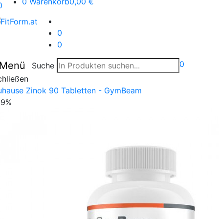
0
Warenkorb
0,00 €
0
0
0
0
Menü
Suche
chließen
uhause
Zinok 90 Tabletten - GymBeam
29%