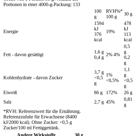
Portionen in einer 4000-g-Packung: 133
100
RVH%*
30 g
g
100 g
1594
478
kJ
kJ
Energie
19%
376
113
kcal
kcal
0,5
1,6 g
g
Fett - davon gesättigt
2% 4%
0,4 g
0,2
g
1,1
3,7 g
1%
g
Kohlenhydrate - davon Zucker
<0,5
<0,5%
<0,5
g
g
Eiweiß
86 g
172%
26 g
0,81
Salz
2,7 g
45%
g
*RVH: Referenzwert für die Ernährung.
Referenzzufuhr für Erwachsene (8400
kJ/2000 kcal). Ohne Zucker: <0,5 g
Zucker/100 ml Fertiggetränk.
Andere Wirkstoffe
30 g