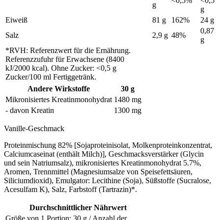
<0,5%
<0,5
g
g
Eiweiß
81 g
162%
24 g
0,87
Salz
2,9 g
48%
g
*RVH: Referenzwert für die Ernährung.
Referenzzufuhr für Erwachsene (8400
kJ/2000 kcal). Ohne Zucker: <0,5 g
Zucker/100 ml Fertiggetränk.
Andere Wirkstoffe
30 g
Mikronisiertes Kreatinmonohydrat
1480 mg
- davon Kreatin
1300 mg
Vanille-Geschmack
Proteinmischung 82% [Sojaproteinisolat, Molkenproteinkonzentrat,
Calciumcaseinat (enthält Milch)], Geschmacksverstärker (Glycin
und sein Natriumsalz), mikronisiertes Kreatinmonohydrat 5.7%,
Aromen, Trennmittel (Magnesiumsalze von Speisefettsäuren,
Siliciumdioxid), Emulgator: Lecithine (Soja), Süßstoffe (Sucralose,
Acesulfam K), Salz, Farbstoff (Tartrazin)*.
Durchschnittlicher Nährwert
Größe von 1 Portion: 30 g / Anzahl der