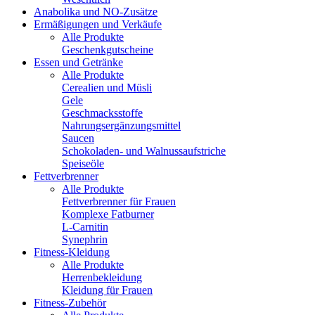
Anabolika und NO-Zusätze
Ermäßigungen und Verkäufe
Alle Produkte
Geschenkgutscheine
Essen und Getränke
Alle Produkte
Cerealien und Müsli
Gele
Geschmacksstoffe
Nahrungsergänzungsmittel
Saucen
Schokoladen- und Walnussaufstriche
Speiseöle
Fettverbrenner
Alle Produkte
Fettverbrenner für Frauen
Komplexe Fatburner
L-Carnitin
Synephrin
Fitness-Kleidung
Alle Produkte
Herrenbekleidung
Kleidung für Frauen
Fitness-Zubehör