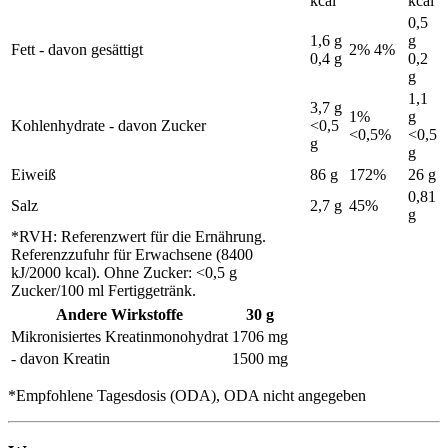
kcal
kcal
0,5
1,6 g
g
Fett - davon gesättigt
2% 4%
0,4 g
0,2
g
1,1
3,7 g
1%
g
Kohlenhydrate - davon Zucker
<0,5
<0,5%
<0,5
g
g
Eiweiß
86 g
172%
26 g
0,81
Salz
2,7 g
45%
g
*RVH: Referenzwert für die Ernährung.
Referenzzufuhr für Erwachsene (8400
kJ/2000 kcal). Ohne Zucker: <0,5 g
Zucker/100 ml Fertiggetränk.
Andere Wirkstoffe
30 g
Mikronisiertes Kreatinmonohydrat
1706 mg
- davon Kreatin
1500 mg
*Empfohlene Tagesdosis (ODA), ODA nicht angegeben