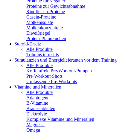
Proteine für Veganer
Proteine zur Gewichtsabnahme
Rindfleisch-Proteine
Casein-Proteine
Molkenisolate
Molkenkonzentrate
Eiweißriegel
Protein-Pfannkuchen
Steroid-Ersatz
Alle Produkte
Tribulus terrestris
Stimulanzien und Energielieferanten vor dem Training
Alle Produkte
Koffeinfreie Pre-Workout-Pumpen
Pre-Workout-Shots
Umfassende Pre-Workouts
Vitamine und Mineralien
Alle Produkte
Adaptogene
B-Vitamine
Brausetabletten
Elektrolyte
Komplexe Vitamine und Mineralien
Magnesia
Omega