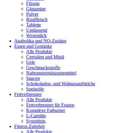
Flüssig
Glutamine
Pulver
Rindfleisch
Tablette
Umfassend
Wesentlich
Anabolika und NO-Zusätze
Essen und Getränke
Alle Produkte
Cerealien und Müsli
Gele
Geschmacksstoffe
Nahrungsergänzungsmittel
Saucen
Schokoladen- und Walnussaufstriche
Speiseöle
Fettverbrenner
Alle Produkte
Fettverbrenner für Frauen
Komplexe Fatburner
L-Carnitin
Synephrin
Fitness-Zubehör
Alle Produkte