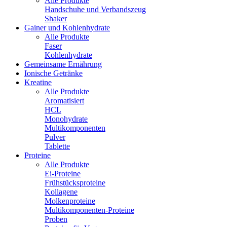
Alle Produkte
Handschuhe und Verbandszeug
Shaker
Gainer und Kohlenhydrate
Alle Produkte
Faser
Kohlenhydrate
Gemeinsame Ernährung
Ionische Getränke
Kreatine
Alle Produkte
Aromatisiert
HCL
Monohydrate
Multikomponenten
Pulver
Tablette
Proteine
Alle Produkte
Ei-Proteine
Frühstücksproteine
Kollagene
Molkenproteine
Multikomponenten-Proteine
Proben