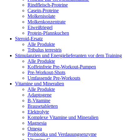
Rindfleisch-Proteine
Casein-Proteine
Molkenisolate
Molkenkonzentrate
Eiweißriegel
Protein-Pfannkuchen
Steroid-Ersatz
Alle Produkte
Tribulus terrestris
Stimulanzien und Energielieferanten vor dem Training
Alle Produkte
Koffeinfreie Pre-Workout-Pumpen
Pre-Workout-Shots
Umfassende Pre-Workouts
Vitamine und Mineralien
Alle Produkte
Adaptogene
B-Vitamine
Brausetabletten
Elektrolyte
Komplexe Vitamine und Mineralien
Magnesia
Omega
Probiotika und Verdauungsenzyme
Vitamine C