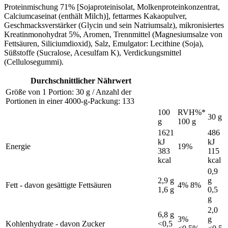
Proteinmischung 71% [Sojaproteinisolat, Molkenproteinkonzentrat,
Calciumcaseinat (enthält Milch)], fettarmes Kakaopulver,
Geschmacksverstärker (Glycin und sein Natriumsalz), mikronisiertes
Kreatinmonohydrat 5%, Aromen, Trennmittel (Magnesiumsalze von
Fettsäuren, Siliciumdioxid), Salz, Emulgator: Lecithine (Soja),
Süßstoffe (Sucralose, Acesulfam K), Verdickungsmittel
(Cellulosegummi).
Durchschnittlicher Nährwert
Größe von 1 Portion: 30 g / Anzahl der
Portionen in einer 4000-g-Packung: 133
100
RVH%*
30 g
g
100 g
1621
486
kJ
kJ
Energie
19%
383
115
kcal
kcal
0,9
2,9 g
g
Fett - davon gesättigte Fettsäuren
4% 8%
1,6 g
0,5
g
2,0
6,8 g
3%
g
Kohlenhydrate - davon Zucker
<0,5