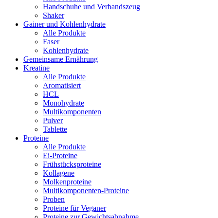
Handschuhe und Verbandszeug
Shaker
Gainer und Kohlenhydrate
Alle Produkte
Faser
Kohlenhydrate
Gemeinsame Ernährung
Kreatine
Alle Produkte
Aromatisiert
HCL
Monohydrate
Multikomponenten
Pulver
Tablette
Proteine
Alle Produkte
Ei-Proteine
Frühstücksproteine
Kollagene
Molkenproteine
Multikomponenten-Proteine
Proben
Proteine für Veganer
Proteine zur Gewichtsabnahme