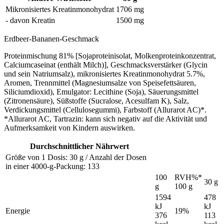
Mikronisiertes Kreatinmonohydrat
1706 mg
- davon Kreatin
1500 mg
Erdbeer-Bananen-Geschmack
Proteinmischung 81% [Sojaproteinisolat, Molkenproteinkonzentrat,
Calciumcaseinat (enthält Milch)], Geschmacksverstärker (Glycin
und sein Natriumsalz), mikronisiertes Kreatinmonohydrat 5.7%,
Aromen, Trennmittel (Magnesiumsalze von Speisefettsäuren,
Siliciumdioxid), Emulgator: Lecithine (Soja), Säuerungsmittel
(Zitronensäure), Süßstoffe (Sucralose, Acesulfam K), Salz,
Verdickungsmittel (Cellulosegummi), Farbstoff (Allurarot AC)*.
*Allurarot AC, Tartrazin: kann sich negativ auf die Aktivität und
Aufmerksamkeit von Kindern auswirken.
Durchschnittlicher Nährwert
Größe von 1 Dosis: 30 g / Anzahl der Dosen
in einer 4000-g-Packung: 133
100
RVH%*
30 g
g
100 g
1594
478
kJ
kJ
Energie
19%
376
113