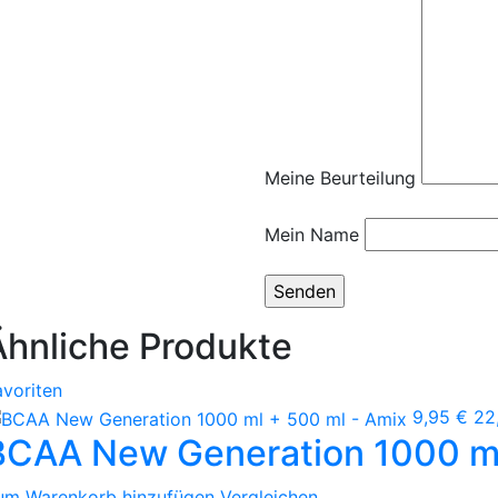
Meine Beurteilung
Mein Name
Ähnliche Produkte
avoriten
9,95 €
22
BCAA New Generation 1000 ml
um Warenkorb hinzufügen
Vergleichen