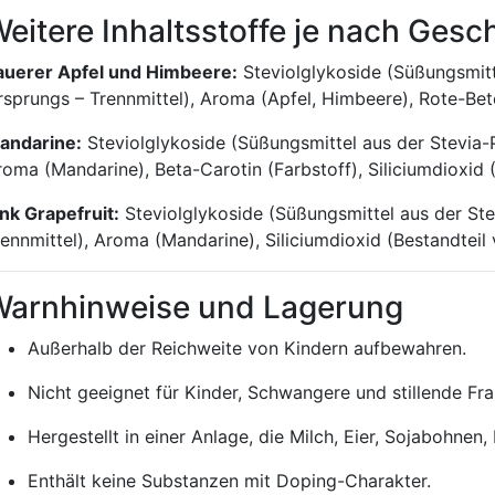
eitere Inhaltsstoffe je nach Ges
auerer Apfel und Himbeere:
Steviolglykoside (Süßungsmitt
rsprungs – Trennmittel), Aroma (Apfel, Himbeere), Rote-Bete-
andarine:
Steviolglykoside (Süßungsmittel aus der Stevia-P
roma (Mandarine), Beta-Carotin (Farbstoff), Siliciumdioxid (
ink Grapefruit:
Steviolglykoside (Süßungsmittel aus der Ste
rennmittel), Aroma (Mandarine), Siliciumdioxid (Bestandteil 
Warnhinweise und Lagerung
Außerhalb der Reichweite von Kindern aufbewahren.
Nicht geeignet für Kinder, Schwangere und stillende Fra
Hergestellt in einer Anlage, die Milch, Eier, Sojabohnen,
Enthält keine Substanzen mit Doping-Charakter.