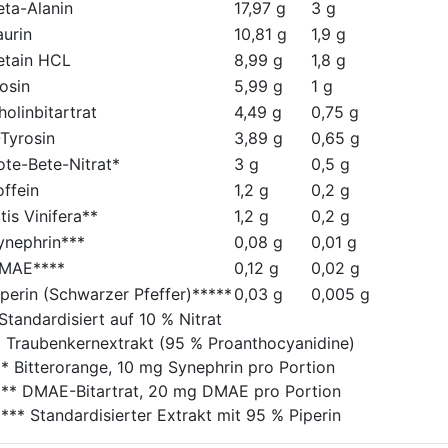
eta-Alanin
17,97 g
3 g
aurin
10,81 g
1,9 g
etain HCL
8,99 g
1,8 g
nosin
5,99 g
1 g
holinbitartrat
4,49 g
0,75 g
-Tyrosin
3,89 g
0,65 g
ote-Bete-Nitrat*
3 g
0,5 g
offein
1,2 g
0,2 g
tis Vinifera**
1,2 g
0,2 g
ynephrin***
0,08 g
0,01 g
MAE****
0,12 g
0,02 g
iperin (Schwarzer Pfeffer)*****
0,03 g
0,005 g
Standardisiert auf 10 % Nitrat
* Traubenkernextrakt (95 % Proanthocyanidine)
** Bitterorange, 10 mg Synephrin pro Portion
*** DMAE-Bitartrat, 20 mg DMAE pro Portion
**** Standardisierter Extrakt mit 95 % Piperin