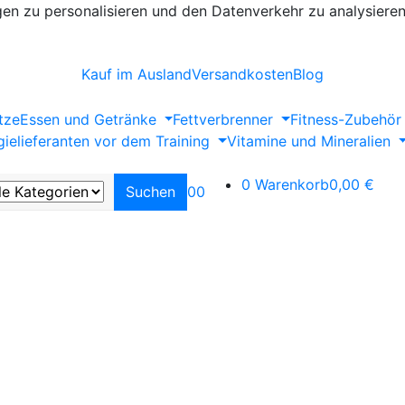
en zu personalisieren und den Datenverkehr zu analysieren
Kauf im Ausland
Versandkosten
Blog
tze
Essen und Getränke
Fettverbrenner
Fitness-Zubehör
ielieferanten vor dem Training
Vitamine und Mineralien
0
Warenkorb
0,00 €
Suchen
0
0