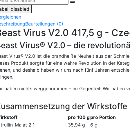
label_disabled
ergleichen
eschreibung
Beurteilungen (0)
Beast Virus V2.0 417,5 g - Cze
east Virus® V2.0 – die revolutio
east Virus® V2.0 ist die brandheiße Neuheit aus der Schmie
ieses Produkt sorgte für eine wahre Revolution in der Kate
tehen, und deshalb haben wir uns nach fünf Jahren entschi
ringen.
ir haben nichts weggenommen – im Gegenteil: Wir haben vie
Zusammensetzung der Wirkstoffe
irkstoff
pro 100 g
pro Portion
trullin-Malat 2:1
35,94 g
6 g