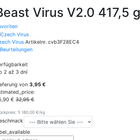
Beast Virus V2.0 417,5 
avoriten
zech Virus
Artikelnr.
cvb3F28EC4
 Beurteilungen
erfügbarkeit
o 2 až 3 dní
ieferung von
3,95 €
stimated_price:
5,90 €
32,95 €
ückpreis: 5 180,00 €/kg
eschmack
bel_available