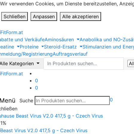
Wir verwenden Cookies, um Dienste bereitzustellen, Anzeig
Schließen
Anpassen
Alle akzeptieren
abatte und Verkäufe
Aminosäuren
Anabolika und NO-Zusä
reatine
Proteine
Steroid-Ersatz
Stimulanzien und Energ
nmeldung/Registrierung
Auftragsverlauf
Suche
Alle Kategorien
0
0
0
Menü
Suche
chließen
uhause
Beast Virus V2.0 417,5 g - Czech Virus
21%