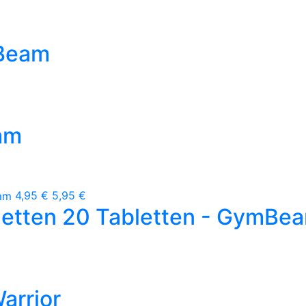
mBeam
am
4,95 €
5,95 €
letten 20 Tabletten - GymBe
arrior