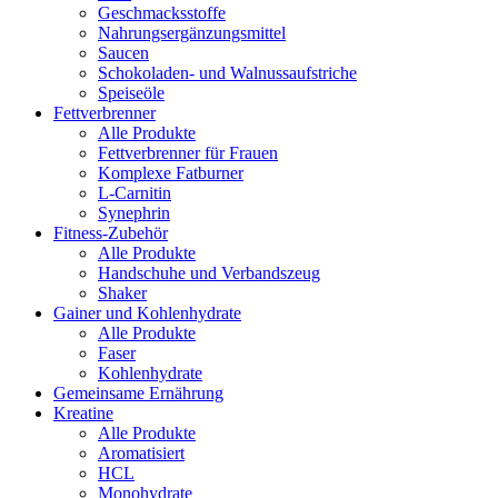
Geschmacksstoffe
Nahrungsergänzungsmittel
Saucen
Schokoladen- und Walnussaufstriche
Speiseöle
Fettverbrenner
Alle Produkte
Fettverbrenner für Frauen
Komplexe Fatburner
L-Carnitin
Synephrin
Fitness-Zubehör
Alle Produkte
Handschuhe und Verbandszeug
Shaker
Gainer und Kohlenhydrate
Alle Produkte
Faser
Kohlenhydrate
Gemeinsame Ernährung
Kreatine
Alle Produkte
Aromatisiert
HCL
Monohydrate