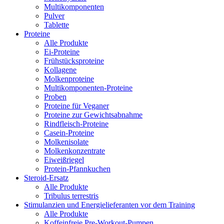
Multikomponenten
Pulver
Tablette
Proteine
Alle Produkte
Ei-Proteine
Frühstücksproteine
Kollagene
Molkenproteine
Multikomponenten-Proteine
Proben
Proteine für Veganer
Proteine zur Gewichtsabnahme
Rindfleisch-Proteine
Casein-Proteine
Molkenisolate
Molkenkonzentrate
Eiweißriegel
Protein-Pfannkuchen
Steroid-Ersatz
Alle Produkte
Tribulus terrestris
Stimulanzien und Energielieferanten vor dem Training
Alle Produkte
Koffeinfreie Pre-Workout-Pumpen