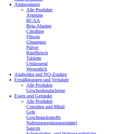
Aminosäuren
Alle Produkte
Arginine
BCAA
Beta-Alanine
Citrulline
Flüssig
Glutamine
Pulver
Rindfleisch
Tablette
Umfassend
Wesentlich
Anabolika und NO-Zusätze
Ermäßigungen und Verkäufe
Alle Produkte
Geschenkgutscheine
Essen und Getränke
Alle Produkte
Cerealien und Müsli
Gele
Geschmacksstoffe
Nahrungsergänzungsmittel
Saucen
Schokoladen- und Walnussaufstriche