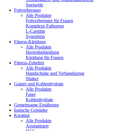
Speiseöle
Fettverbrenner
Alle Produkte
Fettverbrenner für Frauen
Komplexe Fatburner
L-Carnitin
Synephrin
Fitness-Kleidung
Alle Produkte
Herrenbekleidung
Kleidung für Frauen
Fitness-Zubehör
Alle Produkte
Handschuhe und Verbandszeug
Shaker
Gainer und Kohlenhydrate
Alle Produkte
Faser
Kohlenhydrate
Gemeinsame Ernährung
Ionische Getränke
Kreatine
Alle Produkte
Aromatisiert