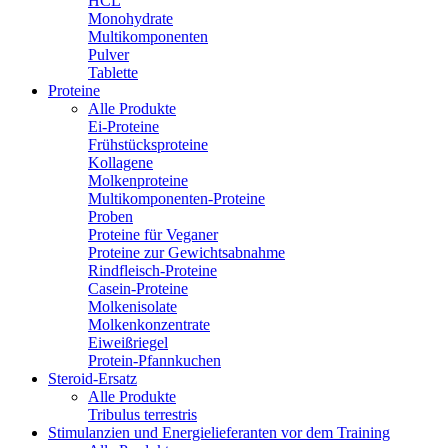
HCL
Monohydrate
Multikomponenten
Pulver
Tablette
Proteine
Alle Produkte
Ei-Proteine
Frühstücksproteine
Kollagene
Molkenproteine
Multikomponenten-Proteine
Proben
Proteine für Veganer
Proteine zur Gewichtsabnahme
Rindfleisch-Proteine
Casein-Proteine
Molkenisolate
Molkenkonzentrate
Eiweißriegel
Protein-Pfannkuchen
Steroid-Ersatz
Alle Produkte
Tribulus terrestris
Stimulanzien und Energielieferanten vor dem Training