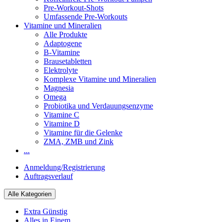
Pre-Workout-Shots
Umfassende Pre-Workouts
Vitamine und Mineralien
Alle Produkte
Adaptogene
B-Vitamine
Brausetabletten
Elektrolyte
Komplexe Vitamine und Mineralien
Magnesia
Omega
Probiotika und Verdauungsenzyme
Vitamine C
Vitamine D
Vitamine für die Gelenke
ZMA, ZMB und Zink
...
Anmeldung/Registrierung
Auftragsverlauf
Alle Kategorien
Extra Günstig
Alles in Einem