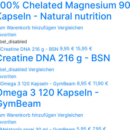
100% Chelated Magnesium 9
apseln - Natural nutrition
um Warenkorb hinzufügen
Vergleichen
avoriten
abel_disabled
9,95 €
15,95 €
Creatine DNA 216 g - BSN
abel_disabled
Vergleichen
avoriten
8,95 €
11,90 €
Omega 3 120 Kapseln -
GymBeam
um Warenkorb hinzufügen
Vergleichen
avoriten
5,95 €
7,95 €