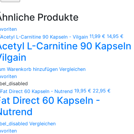
Ähnliche Produkte
avoriten
11,99 €
14,95 €
Acetyl L-Carnitine 90 Kapseln 
ilgain
um Warenkorb hinzufügen
Vergleichen
avoriten
abel_disabled
19,95 €
22,95 €
Fat Direct 60 Kapseln -
Nutrend
abel_disabled
Vergleichen
avoriten