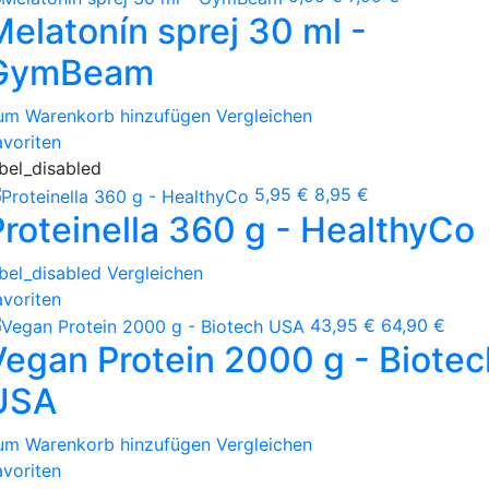
Melatonín sprej 30 ml -
GymBeam
um Warenkorb hinzufügen
Vergleichen
avoriten
abel_disabled
5,95 €
8,95 €
Proteinella 360 g - HealthyCo
abel_disabled
Vergleichen
avoriten
43,95 €
64,90 €
Vegan Protein 2000 g - Biotec
USA
um Warenkorb hinzufügen
Vergleichen
avoriten