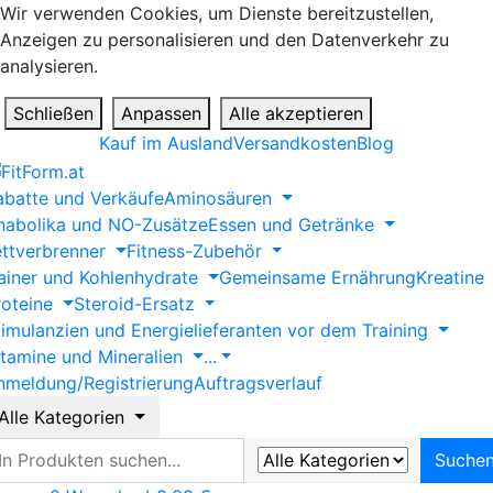
Wir verwenden Cookies, um Dienste bereitzustellen,
Anzeigen zu personalisieren und den Datenverkehr zu
analysieren.
Schließen
Anpassen
Alle akzeptieren
Kauf im Ausland
Versandkosten
Blog
abatte und Verkäufe
Aminosäuren
nabolika und NO-Zusätze
Essen und Getränke
ettverbrenner
Fitness-Zubehör
ainer und Kohlenhydrate
Gemeinsame Ernährung
Kreatine
roteine
Steroid-Ersatz
timulanzien und Energielieferanten vor dem Training
itamine und Mineralien
...
nmeldung/Registrierung
Auftragsverlauf
Alle Kategorien
uche
Suche