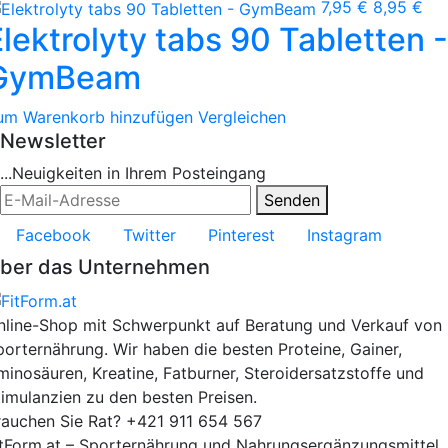
7,95 €
8,95 €
lektrolyty tabs 90 Tabletten -
GymBeam
um Warenkorb hinzufügen
Vergleichen
Newsletter
...Neuigkeiten in Ihrem Posteingang
Senden
Facebook
Twitter
Pinterest
Instagram
ber das Unternehmen
nline-Shop mit Schwerpunkt auf Beratung und Verkauf von
porternährung. Wir haben die besten Proteine, Gainer,
minosäuren, Kreatine, Fatburner, Steroidersatzstoffe und
timulanzien zu den besten Preisen.
rauchen Sie Rat?
+421 911 654 567
itForm.at – Sporternährung und Nahrungsergänzungsmittel