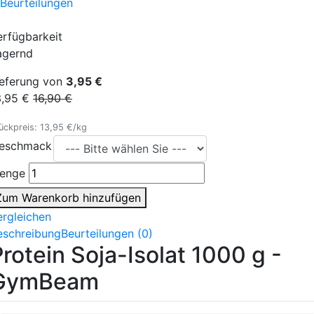
 Beurteilungen
erfügbarkeit
agernd
ieferung von
3,95 €
3,95 €
16,90 €
ückpreis: 13,95 €/kg
eschmack
enge
Zum Warenkorb hinzufügen
ergleichen
eschreibung
Beurteilungen (0)
rotein Soja-Isolat 1000 g -
GymBeam