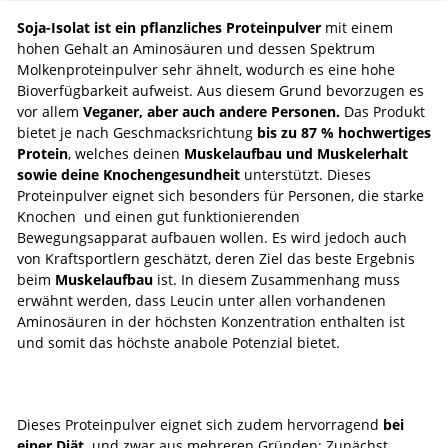
Soja-Isolat ist ein pflanzliches Proteinpulver
mit einem
hohen Gehalt an Aminosäuren und dessen Spektrum
Molkenproteinpulver sehr ähnelt, wodurch es eine hohe
Bioverfügbarkeit aufweist. Aus diesem Grund bevorzugen es
vor allem
Veganer, aber auch andere Personen.
Das Produkt
bietet je nach Geschmacksrichtung
bis zu 87 % hochwertiges
Protein
, welches deinen
Muskelaufbau und Muskelerhalt
sowie deine Knochengesundheit
unterstützt. Dieses
Proteinpulver eignet sich besonders für Personen, die starke
Knochen und einen gut funktionierenden
Bewegungsapparat aufbauen wollen. Es wird jedoch auch
von Kraftsportlern geschätzt, deren Ziel das beste Ergebnis
beim
Muskelaufbau
ist. In diesem Zusammenhang muss
erwähnt werden, dass Leucin unter allen vorhandenen
Aminosäuren in der höchsten Konzentration enthalten ist
und somit das höchste anabole Potenzial bietet.
Dieses Proteinpulver eignet sich zudem hervorragend
bei
einer Diät,
und zwar aus mehreren Gründen: Zunächst