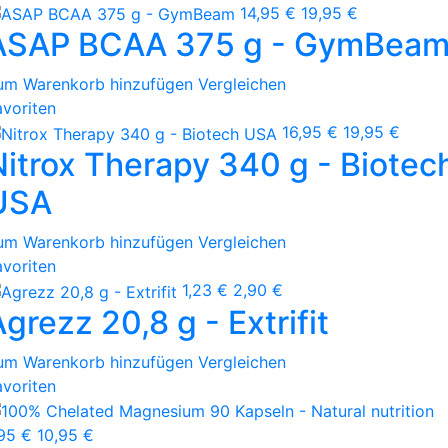
14,95 €
19,95 €
ASAP BCAA 375 g - GymBea
um Warenkorb hinzufügen
Vergleichen
avoriten
16,95 €
19,95 €
Nitrox Therapy 340 g - Biotec
USA
um Warenkorb hinzufügen
Vergleichen
avoriten
1,23 €
2,90 €
grezz 20,8 g - Extrifit
um Warenkorb hinzufügen
Vergleichen
avoriten
,95 €
10,95 €