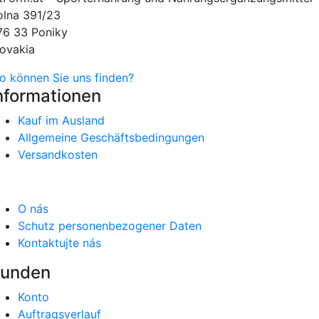
olna 391/23
76 33 Poniky
lovakia
o können Sie uns finden?
nformationen
Kauf im Ausland
Allgemeine Geschäftsbedingungen
Versandkosten
O nás
Schutz personenbezogener Daten
Kontaktujte nás
unden
Konto
Auftragsverlauf