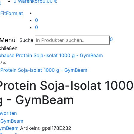
0
Warenkorb
0,00 €
0
0
0
0
Menü
Suche
chließen
uhause
Protein Soja-Isolat 1000 g - GymBeam
17%
Protein Soja-Isolat 1000
g - GymBeam
avoriten
ymBeam
Artikelnr.
gpsi178E232