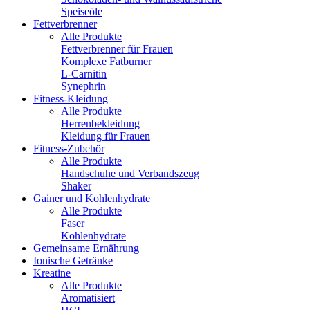
Speiseöle
Fettverbrenner
Alle Produkte
Fettverbrenner für Frauen
Komplexe Fatburner
L-Carnitin
Synephrin
Fitness-Kleidung
Alle Produkte
Herrenbekleidung
Kleidung für Frauen
Fitness-Zubehör
Alle Produkte
Handschuhe und Verbandszeug
Shaker
Gainer und Kohlenhydrate
Alle Produkte
Faser
Kohlenhydrate
Gemeinsame Ernährung
Ionische Getränke
Kreatine
Alle Produkte
Aromatisiert