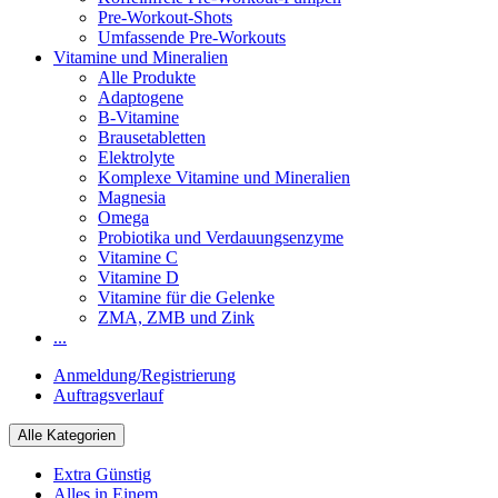
Pre-Workout-Shots
Umfassende Pre-Workouts
Vitamine und Mineralien
Alle Produkte
Adaptogene
B-Vitamine
Brausetabletten
Elektrolyte
Komplexe Vitamine und Mineralien
Magnesia
Omega
Probiotika und Verdauungsenzyme
Vitamine C
Vitamine D
Vitamine für die Gelenke
ZMA, ZMB und Zink
...
Anmeldung/Registrierung
Auftragsverlauf
Alle Kategorien
Extra Günstig
Alles in Einem