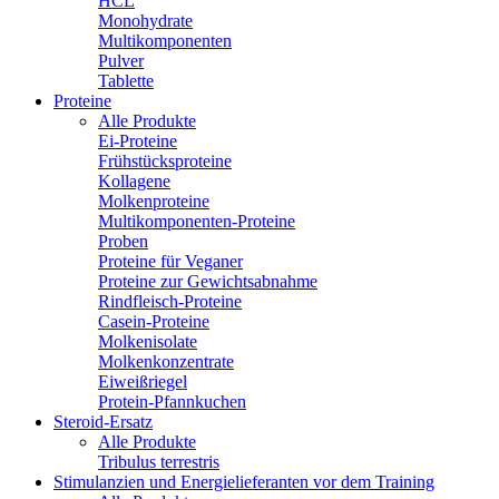
HCL
Monohydrate
Multikomponenten
Pulver
Tablette
Proteine
Alle Produkte
Ei-Proteine
Frühstücksproteine
Kollagene
Molkenproteine
Multikomponenten-Proteine
Proben
Proteine für Veganer
Proteine zur Gewichtsabnahme
Rindfleisch-Proteine
Casein-Proteine
Molkenisolate
Molkenkonzentrate
Eiweißriegel
Protein-Pfannkuchen
Steroid-Ersatz
Alle Produkte
Tribulus terrestris
Stimulanzien und Energielieferanten vor dem Training