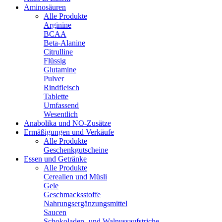
Aminosäuren
Alle Produkte
Arginine
BCAA
Beta-Alanine
Citrulline
Flüssig
Glutamine
Pulver
Rindfleisch
Tablette
Umfassend
Wesentlich
Anabolika und NO-Zusätze
Ermäßigungen und Verkäufe
Alle Produkte
Geschenkgutscheine
Essen und Getränke
Alle Produkte
Cerealien und Müsli
Gele
Geschmacksstoffe
Nahrungsergänzungsmittel
Saucen
Schokoladen- und Walnussaufstriche