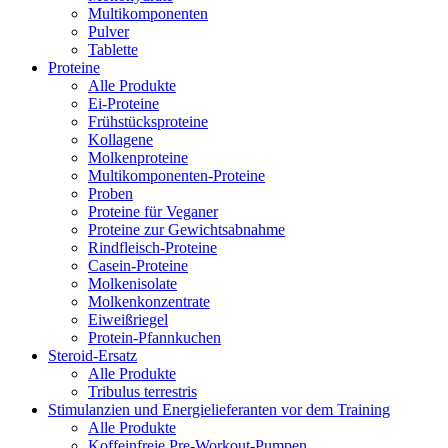
Multikomponenten
Pulver
Tablette
Proteine
Alle Produkte
Ei-Proteine
Frühstücksproteine
Kollagene
Molkenproteine
Multikomponenten-Proteine
Proben
Proteine für Veganer
Proteine zur Gewichtsabnahme
Rindfleisch-Proteine
Casein-Proteine
Molkenisolate
Molkenkonzentrate
Eiweißriegel
Protein-Pfannkuchen
Steroid-Ersatz
Alle Produkte
Tribulus terrestris
Stimulanzien und Energielieferanten vor dem Training
Alle Produkte
Koffeinfreie Pre-Workout-Pumpen