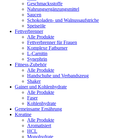
Geschmacksstoffe
Nahrungsergänzungsmittel
Saucen
Schokoladen- und Walnussaufstriche
Speiseöle
Fettverbrenner
Alle Produkte
Fettverbrenner für Frauen
Komplexe Fatburner
L-Carnitin
Synephrin
Fitness-Zubehör
Alle Produkte
Handschuhe und Verbandszeug
Shaker
Gainer und Kohlenhydrate
Alle Produkte
Faser
Kohlenhydrate
Gemeinsame Ernährung
Kreatine
Alle Produkte
Aromatisiert
HCL
Monohydrate