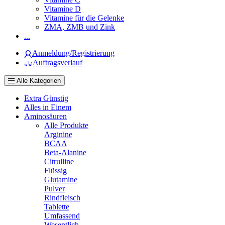
Vitamine D
Vitamine für die Gelenke
ZMA, ZMB und Zink
...
Anmeldung/Registrierung
Auftragsverlauf
Alle Kategorien
Extra Günstig
Alles in Einem
Aminosäuren
Alle Produkte
Arginine
BCAA
Beta-Alanine
Citrulline
Flüssig
Glutamine
Pulver
Rindfleisch
Tablette
Umfassend
Wesentlich