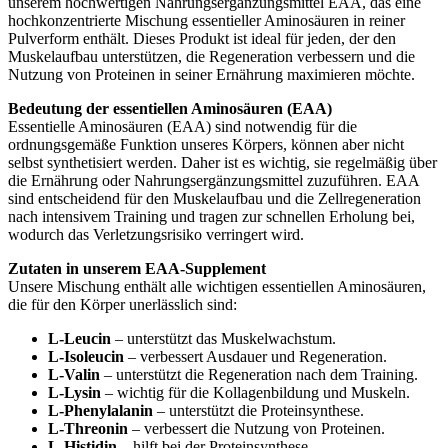
unserem hochwertigen Nahrungsergänzungsmittel EAA, das eine
hochkonzentrierte Mischung essentieller Aminosäuren in reiner
Pulverform enthält. Dieses Produkt ist ideal für jeden, der den
Muskelaufbau unterstützen, die Regeneration verbessern und die
Nutzung von Proteinen in seiner Ernährung maximieren möchte.
Bedeutung der essentiellen Aminosäuren (EAA)
Essentielle Aminosäuren (EAA) sind notwendig für die
ordnungsgemäße Funktion unseres Körpers, können aber nicht
selbst synthetisiert werden. Daher ist es wichtig, sie regelmäßig über
die Ernährung oder Nahrungsergänzungsmittel zuzuführen. EAA
sind entscheidend für den Muskelaufbau und die Zellregeneration
nach intensivem Training und tragen zur schnellen Erholung bei,
wodurch das Verletzungsrisiko verringert wird.
Zutaten in unserem EAA-Supplement
Unsere Mischung enthält alle wichtigen essentiellen Aminosäuren,
die für den Körper unerlässlich sind:
L-Leucin
– unterstützt das Muskelwachstum.
L-Isoleucin
– verbessert Ausdauer und Regeneration.
L-Valin
– unterstützt die Regeneration nach dem Training.
L-Lysin
– wichtig für die Kollagenbildung und Muskeln.
L-Phenylalanin
– unterstützt die Proteinsynthese.
L-Threonin
– verbessert die Nutzung von Proteinen.
L-Histidin
– hilft bei der Proteinsynthese.