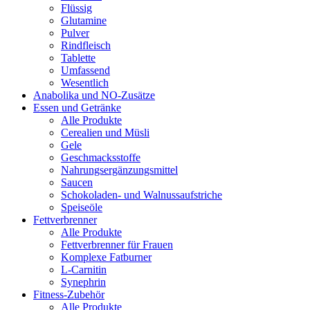
Flüssig
Glutamine
Pulver
Rindfleisch
Tablette
Umfassend
Wesentlich
Anabolika und NO-Zusätze
Essen und Getränke
Alle Produkte
Cerealien und Müsli
Gele
Geschmacksstoffe
Nahrungsergänzungsmittel
Saucen
Schokoladen- und Walnussaufstriche
Speiseöle
Fettverbrenner
Alle Produkte
Fettverbrenner für Frauen
Komplexe Fatburner
L-Carnitin
Synephrin
Fitness-Zubehör
Alle Produkte