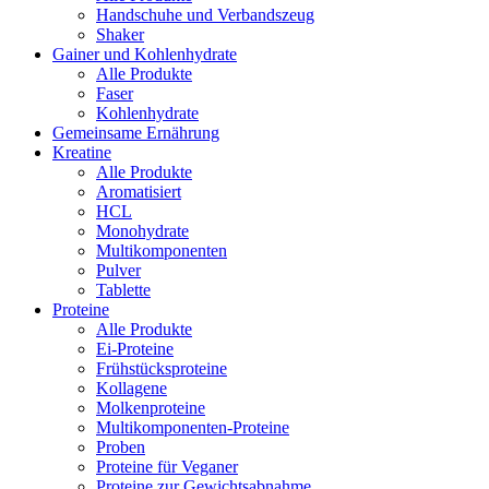
Handschuhe und Verbandszeug
Shaker
Gainer und Kohlenhydrate
Alle Produkte
Faser
Kohlenhydrate
Gemeinsame Ernährung
Kreatine
Alle Produkte
Aromatisiert
HCL
Monohydrate
Multikomponenten
Pulver
Tablette
Proteine
Alle Produkte
Ei-Proteine
Frühstücksproteine
Kollagene
Molkenproteine
Multikomponenten-Proteine
Proben
Proteine für Veganer
Proteine zur Gewichtsabnahme