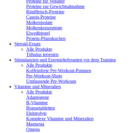
Proteine für Veganer
Proteine zur Gewichtsabnahme
Rindfleisch-Proteine
Casein-Proteine
Molkenisolate
Molkenkonzentrate
Eiweißriegel
Protein-Pfannkuchen
Steroid-Ersatz
Alle Produkte
Tribulus terrestris
Stimulanzien und Energielieferanten vor dem Training
Alle Produkte
Koffeinfreie Pre-Workout-Pumpen
Pre-Workout-Shots
Umfassende Pre-Workouts
Vitamine und Mineralien
Alle Produkte
Adaptogene
B-Vitamine
Brausetabletten
Elektrolyte
Komplexe Vitamine und Mineralien
Magnesia
Omega