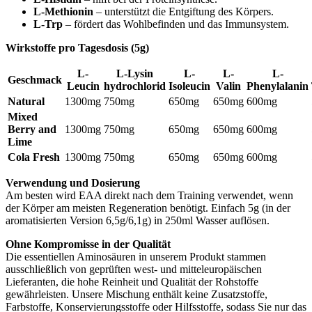
L-Methionin
– unterstützt die Entgiftung des Körpers.
L-Trp
– fördert das Wohlbefinden und das Immunsystem.
Wirkstoffe pro Tagesdosis (5g)
L-
L-Lysin
L-
L-
L-
Geschmack
Leucin
hydrochlorid
Isoleucin
Valin
Phenylalanin
Natural
1300mg
750mg
650mg
650mg
600mg
Mixed
Berry and
1300mg
750mg
650mg
650mg
600mg
Lime
Cola Fresh
1300mg
750mg
650mg
650mg
600mg
Verwendung und Dosierung
Am besten wird EAA direkt nach dem Training verwendet, wenn
der Körper am meisten Regeneration benötigt. Einfach 5g (in der
aromatisierten Version 6,5g/6,1g) in 250ml Wasser auflösen.
Ohne Kompromisse in der Qualität
Die essentiellen Aminosäuren in unserem Produkt stammen
ausschließlich von geprüften west- und mitteleuropäischen
Lieferanten, die hohe Reinheit und Qualität der Rohstoffe
gewährleisten. Unsere Mischung enthält keine Zusatzstoffe,
Farbstoffe, Konservierungsstoffe oder Hilfsstoffe, sodass Sie nur das