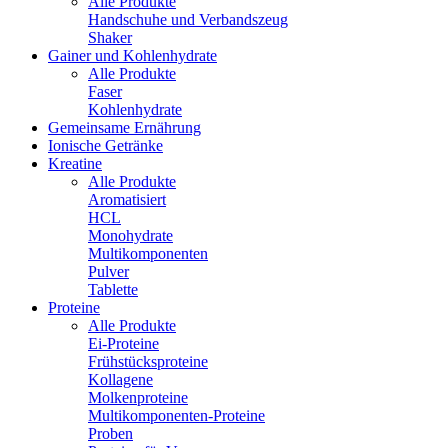
Alle Produkte
Handschuhe und Verbandszeug
Shaker
Gainer und Kohlenhydrate
Alle Produkte
Faser
Kohlenhydrate
Gemeinsame Ernährung
Ionische Getränke
Kreatine
Alle Produkte
Aromatisiert
HCL
Monohydrate
Multikomponenten
Pulver
Tablette
Proteine
Alle Produkte
Ei-Proteine
Frühstücksproteine
Kollagene
Molkenproteine
Multikomponenten-Proteine
Proben