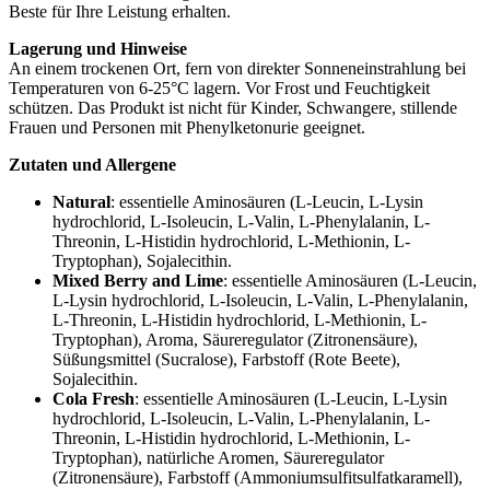
Beste für Ihre Leistung erhalten.
Lagerung und Hinweise
An einem trockenen Ort, fern von direkter Sonneneinstrahlung bei
Temperaturen von 6-25°C lagern. Vor Frost und Feuchtigkeit
schützen. Das Produkt ist nicht für Kinder, Schwangere, stillende
Frauen und Personen mit Phenylketonurie geeignet.
Zutaten und Allergene
Natural
: essentielle Aminosäuren (L-Leucin, L-Lysin
hydrochlorid, L-Isoleucin, L-Valin, L-Phenylalanin, L-
Threonin, L-Histidin hydrochlorid, L-Methionin, L-
Tryptophan), Sojalecithin.
Mixed Berry and Lime
: essentielle Aminosäuren (L-Leucin,
L-Lysin hydrochlorid, L-Isoleucin, L-Valin, L-Phenylalanin,
L-Threonin, L-Histidin hydrochlorid, L-Methionin, L-
Tryptophan), Aroma, Säureregulator (Zitronensäure),
Süßungsmittel (Sucralose), Farbstoff (Rote Beete),
Sojalecithin.
Cola Fresh
: essentielle Aminosäuren (L-Leucin, L-Lysin
hydrochlorid, L-Isoleucin, L-Valin, L-Phenylalanin, L-
Threonin, L-Histidin hydrochlorid, L-Methionin, L-
Tryptophan), natürliche Aromen, Säureregulator
(Zitronensäure), Farbstoff (Ammoniumsulfitsulfatkaramell),