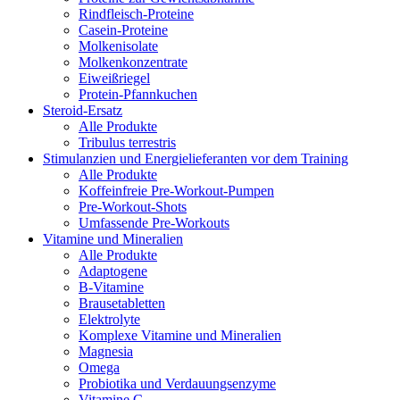
Rindfleisch-Proteine
Casein-Proteine
Molkenisolate
Molkenkonzentrate
Eiweißriegel
Protein-Pfannkuchen
Steroid-Ersatz
Alle Produkte
Tribulus terrestris
Stimulanzien und Energielieferanten vor dem Training
Alle Produkte
Koffeinfreie Pre-Workout-Pumpen
Pre-Workout-Shots
Umfassende Pre-Workouts
Vitamine und Mineralien
Alle Produkte
Adaptogene
B-Vitamine
Brausetabletten
Elektrolyte
Komplexe Vitamine und Mineralien
Magnesia
Omega
Probiotika und Verdauungsenzyme
Vitamine C