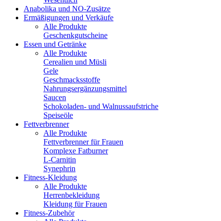
Anabolika und NO-Zusätze
Ermäßigungen und Verkäufe
Alle Produkte
Geschenkgutscheine
Essen und Getränke
Alle Produkte
Cerealien und Müsli
Gele
Geschmacksstoffe
Nahrungsergänzungsmittel
Saucen
Schokoladen- und Walnussaufstriche
Speiseöle
Fettverbrenner
Alle Produkte
Fettverbrenner für Frauen
Komplexe Fatburner
L-Carnitin
Synephrin
Fitness-Kleidung
Alle Produkte
Herrenbekleidung
Kleidung für Frauen
Fitness-Zubehör