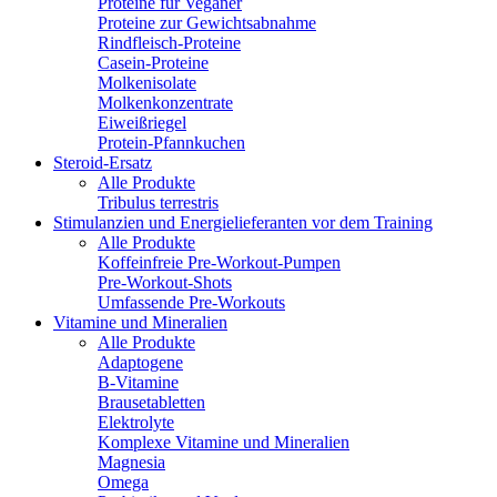
Proteine für Veganer
Proteine zur Gewichtsabnahme
Rindfleisch-Proteine
Casein-Proteine
Molkenisolate
Molkenkonzentrate
Eiweißriegel
Protein-Pfannkuchen
Steroid-Ersatz
Alle Produkte
Tribulus terrestris
Stimulanzien und Energielieferanten vor dem Training
Alle Produkte
Koffeinfreie Pre-Workout-Pumpen
Pre-Workout-Shots
Umfassende Pre-Workouts
Vitamine und Mineralien
Alle Produkte
Adaptogene
B-Vitamine
Brausetabletten
Elektrolyte
Komplexe Vitamine und Mineralien
Magnesia
Omega