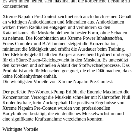
Es wird Ihnen helfen, sich maximal auf die körperliche Leistung zu
konzentrieren.
Xtreme Napalm Pre-Contest zeichnet sich auch durch seinen Gehalt
an wichtigen Antioxidantien und Mineralien aus. Antioxidantien
wirken freien Radikalen entgegen und verhindern so den
Katabolismus, die Muskeln bleiben in bester Form, ohne Schaden
zu nehmen. Die Kombination aus Xtreme Power Inhaltsstoffen,
Focus Complex und B-Vitaminen steigert die Konzentration,
minimiert die Müdigkeit und erhöht die Ausdauer beim Training.
Der Elektrolytgehalt hält den Körper ausreichend hydriert und sorgt
für ein Säure-Basen-Gleichgewicht in den Muskeln. Es unterstützt
den korrekten und schnellen Ablauf der Stoffwechselprozesse. Das
Produkt ist auch für Menschen geeignet, die eine Diät machen, da es
keine Kohlenhydrate enthält.
Die wichtigsten Vorteile von Xtreme Napalm Pre-Contest:
Der perfekte Pre-Workout-Pump Erhöht die Energie Maximiert die
Konzentration Versorgt die Muskeln schneller mit Nährstoffen Null
Kohlenhydrate, kein Zuckergehalt Die positiven Ergebnisse von
Xtreme Napalm Pre-Contest wurden von professionellen
Bodybuildern bestätigt, die ein deutliches Muskelwachstum und
eine signifikante Kraftzunahme verzeichnen konnten.
Wichtigste Vorteile