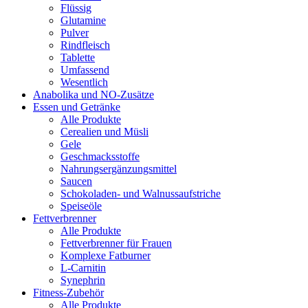
Flüssig
Glutamine
Pulver
Rindfleisch
Tablette
Umfassend
Wesentlich
Anabolika und NO-Zusätze
Essen und Getränke
Alle Produkte
Cerealien und Müsli
Gele
Geschmacksstoffe
Nahrungsergänzungsmittel
Saucen
Schokoladen- und Walnussaufstriche
Speiseöle
Fettverbrenner
Alle Produkte
Fettverbrenner für Frauen
Komplexe Fatburner
L-Carnitin
Synephrin
Fitness-Zubehör
Alle Produkte