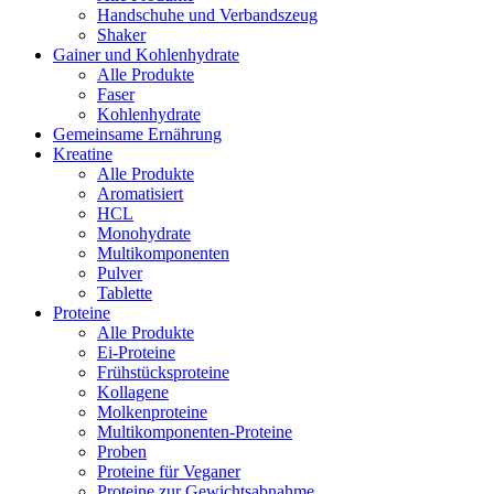
Handschuhe und Verbandszeug
Shaker
Gainer und Kohlenhydrate
Alle Produkte
Faser
Kohlenhydrate
Gemeinsame Ernährung
Kreatine
Alle Produkte
Aromatisiert
HCL
Monohydrate
Multikomponenten
Pulver
Tablette
Proteine
Alle Produkte
Ei-Proteine
Frühstücksproteine
Kollagene
Molkenproteine
Multikomponenten-Proteine
Proben
Proteine für Veganer
Proteine zur Gewichtsabnahme