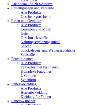
Anabolika und NO-Zusätze
Ermäßigungen und Verkäufe
Alle Produkte
Geschenkgutscheine
Essen und Getränke
Alle Produkte
Cerealien und Müsli
Gele
Geschmacksstoffe
Nahrungsergänzungsmittel
Saucen
Schokoladen- und Walnussaufstriche
Speiseöle
Fettverbrenner
Alle Produkte
Fettverbrenner für Frauen
Komplexe Fatburner
L-Carnitin
Synephrin
Fitness-Kleidung
Alle Produkte
Herrenbekleidung
Kleidung für Frauen
Fitness-Zubehör