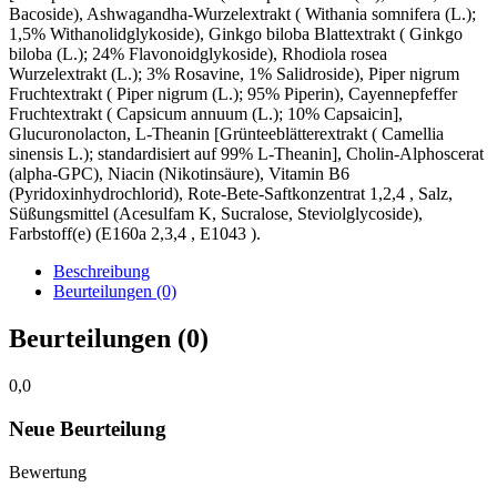
Bacoside), Ashwagandha-Wurzelextrakt ( Withania somnifera (L.);
1,5% Withanolidglykoside), Ginkgo biloba Blattextrakt ( Ginkgo
biloba (L.); 24% Flavonoidglykoside), Rhodiola rosea
Wurzelextrakt (L.); 3% Rosavine, 1% Salidroside), Piper nigrum
Fruchtextrakt ( Piper nigrum (L.); 95% Piperin), Cayennepfeffer
Fruchtextrakt ( Capsicum annuum (L.); 10% Capsaicin],
Glucuronolacton, L-Theanin [Grünteeblätterextrakt ( Camellia
sinensis L.); standardisiert auf 99% L-Theanin], Cholin-Alphoscerat
(alpha-GPC), Niacin (Nikotinsäure), Vitamin B6
(Pyridoxinhydrochlorid), Rote-Bete-Saftkonzentrat 1,2,4 , Salz,
Süßungsmittel (Acesulfam K, Sucralose, Steviolglycoside),
Farbstoff(e) (E160a 2,3,4 , E1043 ).
Beschreibung
Beurteilungen (0)
Beurteilungen (0)
0,0
Neue Beurteilung
Bewertung