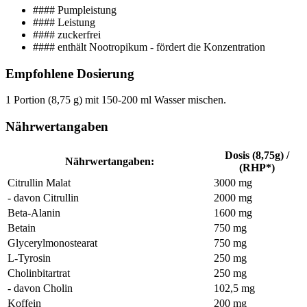
#### Pumpleistung
#### Leistung
#### zuckerfrei
#### enthält Nootropikum - fördert die Konzentration
Empfohlene Dosierung
1 Portion (8,75 g) mit 150-200 ml Wasser mischen.
Nährwertangaben
Dosis (8,75g) /
Nährwertangaben:
(RHP*)
Citrullin Malat
3000 mg
- davon Citrullin
2000 mg
Beta-Alanin
1600 mg
Betain
750 mg
Glycerylmonostearat
750 mg
L-Tyrosin
250 mg
Cholinbitartrat
250 mg
- davon Cholin
102,5 mg
Koffein
200 mg