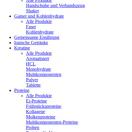
Alle Produkte
Handschuhe und Verbandszeug
Shaker
Gainer und Kohlenhydrate
Alle Produkte
Faser
Kohlenhydrate
Gemeinsame Ernährung
Ionische Getränke
Kreatine
Alle Produkte
Aromatisiert
HCL
Monohydrate
Multikomponenten
Pulver
Tablette
Proteine
Alle Produkte
Ei-Proteine
Frühstücksproteine
Kollagene
Molkenproteine
Multikomponenten-Proteine
Proben