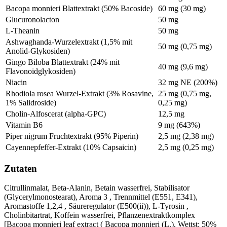
Bacopa monnieri Blattextrakt (50% Bacoside)
60 mg (30 mg)
Glucuronolacton
50 mg
L-Theanin
50 mg
Ashwaghanda-Wurzelextrakt (1,5% mit
50 mg (0,75 mg)
Anolid-Glykosiden)
Gingo Biloba Blattextrakt (24% mit
40 mg (9,6 mg)
Flavonoidglykosiden)
Niacin
32 mg NE (200%)
Rhodiola rosea Wurzel-Extrakt (3% Rosavine,
25 mg (0,75 mg,
1% Salidroside)
0,25 mg)
Cholin-Alfoscerat (alpha-GPC)
12,5 mg
Vitamin B6
9 mg (643%)
Piper nigrum Fruchtextrakt (95% Piperin)
2,5 mg (2,38 mg)
Cayennepfeffer-Extrakt (10% Capsaicin)
2,5 mg (0,25 mg)
Zutaten
Citrullinmalat, Beta-Alanin, Betain wasserfrei, Stabilisator
(Glycerylmonostearat), Aroma 3 , Trennmittel (E551, E341),
Aromastoffe 1,2,4 , Säureregulator (E500(ii)), L-Tyrosin ,
Cholinbitartrat, Koffein wasserfrei, Pflanzenextraktkomplex
[Bacopa monnieri leaf extract ( Bacopa monnieri (L.), Wettst; 50%