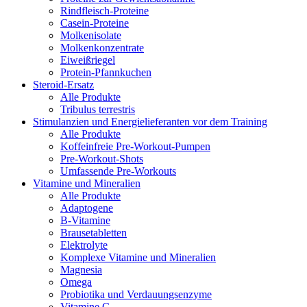
Rindfleisch-Proteine
Casein-Proteine
Molkenisolate
Molkenkonzentrate
Eiweißriegel
Protein-Pfannkuchen
Steroid-Ersatz
Alle Produkte
Tribulus terrestris
Stimulanzien und Energielieferanten vor dem Training
Alle Produkte
Koffeinfreie Pre-Workout-Pumpen
Pre-Workout-Shots
Umfassende Pre-Workouts
Vitamine und Mineralien
Alle Produkte
Adaptogene
B-Vitamine
Brausetabletten
Elektrolyte
Komplexe Vitamine und Mineralien
Magnesia
Omega
Probiotika und Verdauungsenzyme
Vitamine C